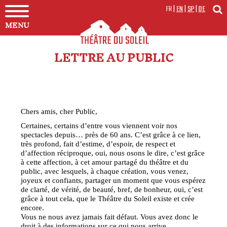
FR
|
EN
|
SP
|
DE
MENU
LETTRE AU PUBLIC
Chers amis, cher Public,
Certaines, certains d’entre vous viennent voir nos
spectacles depuis… près de 60 ans. C’est grâce à ce lien,
très profond, fait d’estime, d’espoir, de respect et
d’affection réciproque, oui, nous osons le dire, c’est grâce
à cette affection, à cet amour partagé du théâtre et du
public, avec lesquels, à chaque création, vous venez,
joyeux et confiants, partager un moment que vous espérez
de clarté, de vérité, de beauté, bref, de bonheur, oui, c’est
grâce à tout cela, que le Théâtre du Soleil existe et crée
encore.
Vous ne nous avez jamais fait défaut. Vous avez donc le
droit à des informations sur ce qui nous arrive.