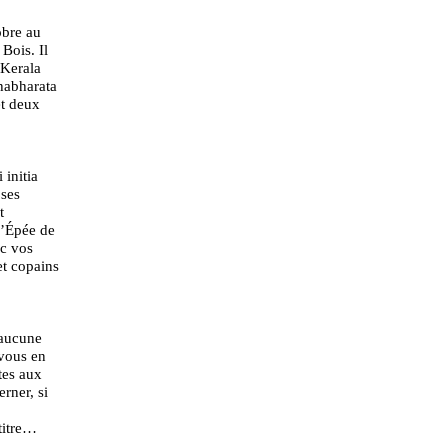
obre au
Bois. Il
 Kerala
habharata
et deux
initia
 ses
t
l’Épée de
c vos
et copains
 aucune
 vous en
tes aux
erner, si
titre…