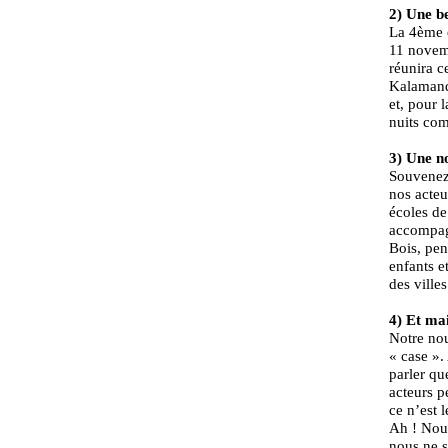
2) Une be
La 4ème é
11 novemb
réunira c
Kalamand
et, pour 
nuits com
3) Une no
Souvene
nos acteu
écoles de
accompagn
Bois, pe
enfants e
des ville
4) Et m
Notre nou
« case ».
parler qu
acteurs pe
ce n’est 
Ah ! Nous
nous ne 