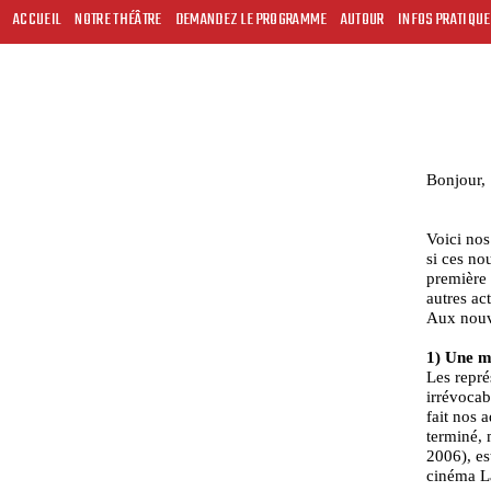
ACCUEIL
NOTRE THÉÂTRE
DEMANDEZ LE PROGRAMME
AUTOUR
INFOS PRATIQU
Bonjour,
Voici no
si ces no
première 
autres ac
Aux nouve
1) Une mé
Les repré
irrévocab
fait nos 
terminé, 
2006), es
cinéma La