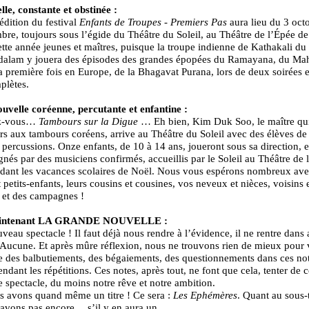
lle, constante et obstinée :
dition du festival
Enfants de Troupes - Premiers Pas
aura lieu du 3 oct
re, toujours sous l’égide du Théâtre du Soleil, au Théâtre de l’Épée de 
ette année jeunes et maîtres, puisque la troupe indienne de Kathakali du
alam y jouera des épisodes des grandes épopées du Ramayana, du Ma
la première fois en Europe, de la Bhagavat Purana, lors de deux soirées 
plètes.
uvelle coréenne, percutante et enfantine :
z-vous…
Tambours sur la Digue
… Eh bien, Kim Duk Soo, le maître qui 
rs aux tambours coréens, arrive au Théâtre du Soleil avec des élèves de
 percussions. Onze enfants, de 10 à 14 ans, joueront sous sa direction, e
és par des musiciens confirmés, accueillis par le Soleil au Théâtre de 
ndant les vacances scolaires de Noël. Nous vous espérons nombreux ave
t petits-enfants, leurs cousins et cousines, vos neveux et nièces, voisins 
s et des campagnes !
aintenant LA GRANDE NOUVELLE :
veau spectacle ! Il faut déjà nous rendre à l’évidence, il ne rentre dans
 Aucune. Et après mûre réflexion, nous ne trouvons rien de mieux pour
e des balbutiements, des bégaiements, des questionnements dans ces no
ndant les répétitions. Ces notes, après tout, ne font que cela, tenter de c
le spectacle, du moins notre rêve et notre ambition.
 avons quand même un titre ! Ce sera :
Les Ephémères
. Quant au sous-
savons pas encore… s’il y en aura un…