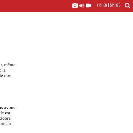
FR
|
EN
|
SP
|
DE
ar, même
: la
de nos
ous avons
le est
octobre
bre au