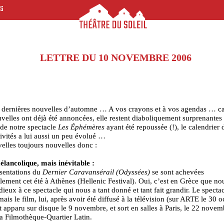
ES
LETTRE DU 10 NOVEMBRE 2006
s dernières nouvelles d’automne … A vos crayons et à vos agendas … c
uvelles ont déjà été annoncées, elle restent diaboliquement surprenantes 
de notre spectacle
Les Éphémères
ayant été repoussée (!), le calendrier 
tivités a lui aussi un peu évolué …
lles toujours nouvelles donc :
lancolique, mais inévitable :
sentations du
Dernier Caravansérail (Odyssées)
se sont achevées
lement cet été à Athènes (Hellenic Festival). Oui, c’est en Grèce que n
adieux à ce spectacle qui nous a tant donné et tant fait grandir. Le spectac
mais le film, lui, après avoir été diffusé à la télévision (sur ARTE le 30 
t apparu sur disque le 9 novembre, et sort en salles à Paris, le 22 novem
 Filmothèque-Quartier Latin.