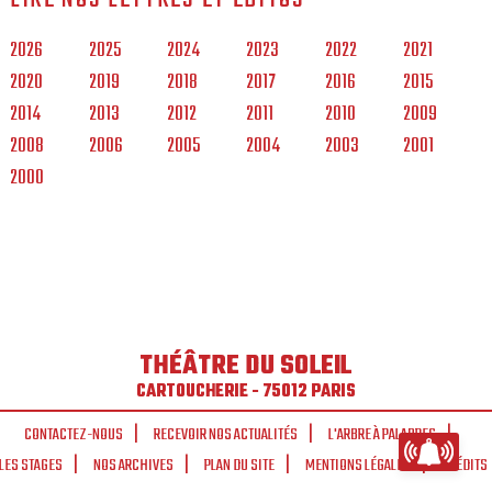
2026
2025
2024
2023
2022
2021
2020
2019
2018
2017
2016
2015
2014
2013
2012
2011
2010
2009
2008
2006
2005
2004
2003
2001
2000
THÉÂTRE DU SOLEIL
CARTOUCHERIE - 75012 PARIS
CONTACTEZ-NOUS
RECEVOIR NOS ACTUALITÉS
L'ARBRE À PALABRES
LES STAGES
NOS ARCHIVES
PLAN DU SITE
MENTIONS LÉGALES
CRÉDITS