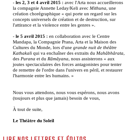
-
les 2, 3 et 4 avril 2015 :
avec l'Arta nous accueillerons
la compagnie Annette Leday/Keli avec
Mithuna
, une
création chorégraphique « qui porte un regard sur les
concepts universels de création et de destruction, sur
l'attirance et la violence entre les genres ».
-
le 5 avril 2015 :
en collaboration avec le Centre
Mandapa, la Compagnie Prana, Arta et la Maison des
Cultures du Monde, lors d'une
grande nuit de théâtre
Kathakali
qui va enchaîner des extraits du
Mahâbhârata
,
des
Purana
et du
Râmâyana
, nous assisterons « aux
joutes spectaculaires des forces antagonistes pour tenter
de remettre de l'ordre dans l'univers en péril, et restaurer
l'harmonie entre les humains. »
Nous vous attendons, nous vous espérons, nous avons
(toujours et plus que jamais) besoin de vous,
À tout de suite,
Le Théâtre du Soleil
LIRE NOS LETTRES ET ÉDITOS