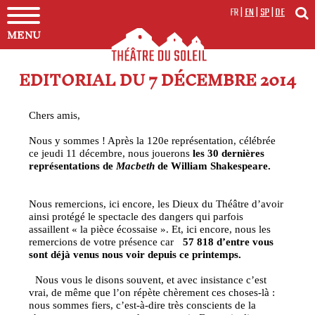
FR
|
EN
|
SP
|
DE
MENU
EDITORIAL DU 7 DÉCEMBRE 2014
Chers amis,
Nous y sommes ! Après la 120e représentation, célébrée
ce jeudi 11 décembre, nous jouerons
les 30 dernières
représentations de
Macbeth
de William Shakespeare.
Nous remercions, ici encore, les Dieux du Théâtre d’avoir
ainsi protégé le spectacle des dangers qui parfois
assaillent « la pièce écossaise ». Et, ici encore, nous les
remercions de votre présence car
57 818 d’entre vous
sont déjà venus nous voir depuis ce printemps.
Nous vous le disons souvent, et avec insistance c’est
vrai, de même que l’on répète chèrement ces choses-là :
nous sommes fiers, c’est-à-dire très conscients de la