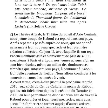
Et si nous y allions ? Si nous cherchions la
lune sur la terre ? De quoi aurait-elle l’air?
Elle serait blanche, brillante et vierge. Ce
serait une île. Imaginons. On pourrait y tracer
le modèle de l’humanité future. On dessinerait
la démocratie idéale trois mille ans après
Eschyle (...)
Hélène Cixous
2)
Le Théâtre Aftaab, le Théâtre du Soleil d’Asie Centrale,
notre jeune troupe de Kaboul est reparti dans son pays.
Après sept mois passés auprès de nous, qui ont donné
naissance à leur nouveau spectacle et leur première
création collective, Ce jour-là, avec laquelle ils ont reçu
l’accueil enthousiaste et bienveillant de plus de 4 000
spectateurs à Paris et à Lyon, nos jeunes acteurs afghans
sont bien résolus, même au milieu des douloureuses
tempêtes que subissent leur pays, à continuer à Kaboul
leur belle aventure de théâtre. Nous allons continuer à les
soutenir au cours des années à venir.
A court terme, c’est-à-dire jusqu’à la prochaine rentrée
2010, aux côtés du Centre Culturel Français de Kaboul,
qui les suit fidèlement depuis la création du Tartuffe en
2006, en leur permettant de disposer d’un lieu de travail à
Kaboul pour créer et jouer leurs spectacles, mais aussi
accueillir, former et se former auprès d’autres artistes.
A moyen terme, c’est-à-dire dès septembre 2010 et