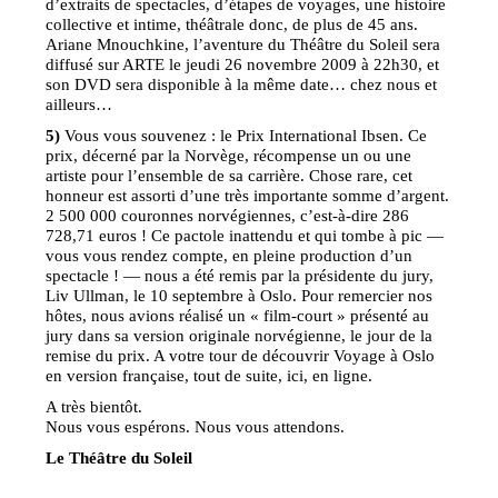
d’extraits de spectacles, d’étapes de voyages, une histoire
collective et intime, théâtrale donc, de plus de 45 ans.
Ariane Mnouchkine, l’aventure du Théâtre du Soleil sera
diffusé sur ARTE le jeudi 26 novembre 2009 à 22h30, et
son DVD sera disponible à la même date… chez nous et
ailleurs…
5)
Vous vous souvenez : le Prix International Ibsen. Ce
prix, décerné par la Norvège, récompense un ou une
artiste pour l’ensemble de sa carrière. Chose rare, cet
honneur est assorti d’une très importante somme d’argent.
2 500 000 couronnes norvégiennes, c’est-à-dire 286
728,71 euros ! Ce pactole inattendu et qui tombe à pic —
vous vous rendez compte, en pleine production d’un
spectacle ! — nous a été remis par la présidente du jury,
Liv Ullman, le 10 septembre à Oslo. Pour remercier nos
hôtes, nous avions réalisé un « film-court » présenté au
jury dans sa version originale norvégienne, le jour de la
remise du prix. A votre tour de découvrir Voyage à Oslo
en version française, tout de suite, ici, en ligne.
A très bientôt.
Nous vous espérons. Nous vous attendons.
Le Théâtre du Soleil