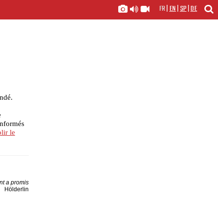
FR
|
EN
|
SP
|
DE
andé.
e
 informés
lir le
nt a promis
Hölderlin