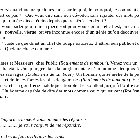
eriez quand même quelques mots sur le quoi, le pourquoi, le comment 
est-ce pas ? Que vous dire sans rien dévoiler, sans rajouter des mots pe
qui ont été dits et écrits depuis quatre siècles et demi ?
ous parler pour que la pièce soit pour vous comme elle l’est, en ce m
 : nouvelle, vierge, œuvre inconnue encore d’un génie qu’on découvre
ion.
 ? Juste ce que dirait un chef de troupe soucieux d’attirer son public et d
re. Quelque chose comme :
es et Messieurs, cher Public (
Roulements de tambour
). Venez voir un
e haletant. Une plongée dans la jungle mentale d’un homme bien plus f
tes sauvages (
Roulements de tambour
). Un homme qui se méfie de la pe
e et défie les forces les plus dangereuses (
Roulements de tambour
). Et 
tise et la goinfrerie maléfiques troublent et souillent jusqu’à l’ordre sa
e. Un homme capable de dire des mots comme ceux qui suivent (
Roulem
ur
) :
’importe comment vous obtenez les réponses
................. je vous conjure de me répondre.
’il vous faut déchaîner les vents