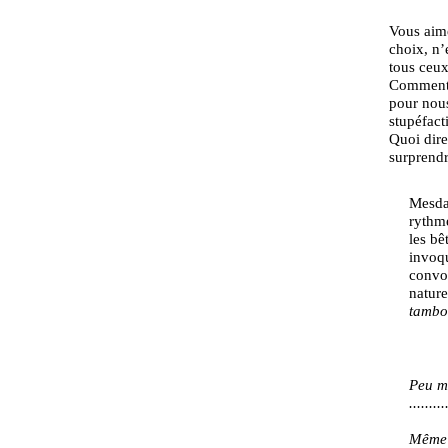
Vous aim
choix, n’
tous ceux 
Comment v
pour nous
stupéfact
Quoi dire
surprend
Mesdam
rythm
les bê
invoqu
convoi
natur
tambo
Peu m
.......
Même s