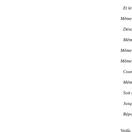
Et les
Même 
Désori
Même s
Même s
Même s
Courbe
Même s
Soit 
Jusqu
Répon
Voilà,