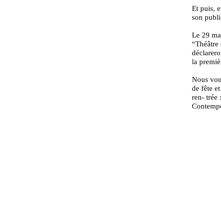
Et puis, 
son publi
Le 29 mai
“Théâtre 
déclarero
la premiè
Nous vous
de fête e
ren- trée
Contempo