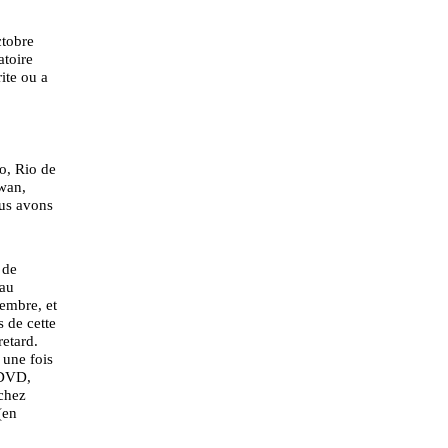
ctobre
atoire
ite ou a
o, Rio de
iwan,
ous avons
 de
 au
vembre, et
s de cette
etard.
 une fois
 DVD,
(chez
(en