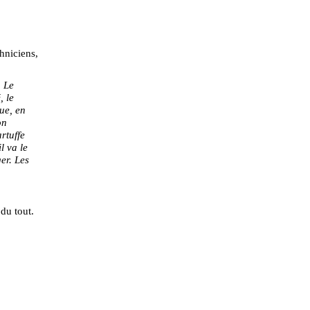
hniciens,
. Le
, le
ue, en
on
rtuffe
l va le
er. Les
du tout.