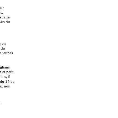
our
s,
 faire
oirs du
g en
 du
e jeunes
fghans
 et petit
ais, il
 du 14 au
ez nos
a