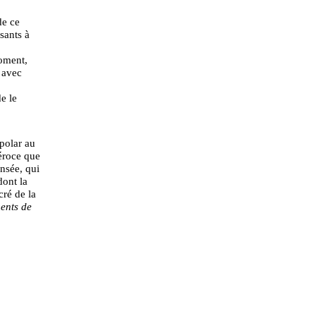
de ce
sants à
oment,
 avec
e le
 polar au
éroce que
nsée, qui
dont la
cré de la
ents de