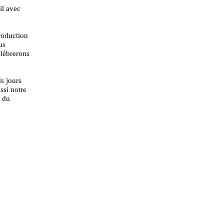
il avec
roduction
us
élébrerons
s jours
ssi notre
t du