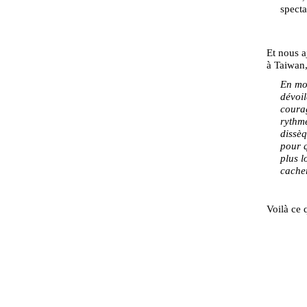
specta
Et nous a
à Taiwan, 
En mon
dévoil
courag
rythme
dissèq
pour q
plus l
cacher
Voilà ce 