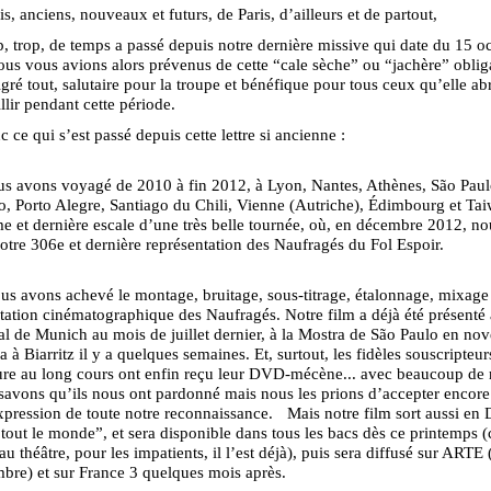
s, anciens, nouveaux et futurs, de Paris, d’ailleurs et de partout,
 trop, de temps a passé depuis notre dernière missive qui date du 15 o
us vous avions alors prévenus de cette “cale sèche” ou “jachère” oblig
gré tout, salutaire pour la troupe et bénéfique pour tous ceux qu’elle abr
llir pendant cette période.
c ce qui s’est passé depuis cette lettre si ancienne :
s avons voyagé de 2010 à fin 2012, à Lyon, Nantes, Athènes, São Paul
o, Porto Alegre, Santiago du Chili, Vienne (Autriche), Édimbourg et Ta
e et dernière escale d’une très belle tournée, où, en décembre 2012, n
otre 306e et dernière représentation des Naufragés du Fol Espoir.
s avons achevé le montage, bruitage, sous-titrage, étalonnage, mixage
tation cinématographique des Naufragés. Notre film a déjà été présenté
al de Munich au mois de juillet dernier, à la Mostra de São Paulo en no
a à Biarritz il y a quelques semaines. Et, surtout, les fidèles souscripteur
re au long cours ont enfin reçu leur DVD-mécène... avec beaucoup de r
avons qu’ils nous ont pardonné mais nous les prions d’accepter encore
expression de toute notre reconnaissance. Mais notre film sort aussi en
tout le monde”, et sera disponible dans tous les bacs dès ce printemps 
au théâtre, pour les impatients, il l’est déjà), puis sera diffusé sur ARTE 
bre) et sur France 3 quelques mois après.