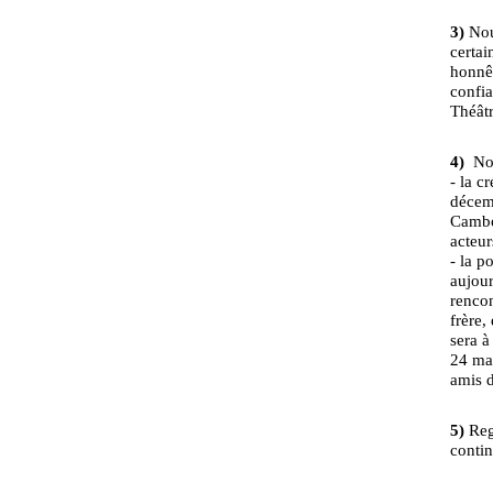
3)
Nous
certai
honnêt
confia
Théâtr
4)
Nou
- la 
décem
Cambod
acteu
- la p
aujour
rencon
frère,
sera à
24 mai
amis 
5)
Rega
contin