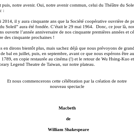
et puis, notre avenir. Oui, notre avenir commun, celui du Théâtre du Sole
c :
 2014, il y aura cinquante ans que la Société coopérative ouvrière de p
du Soleil” aura été fondée. C’était le 29 mai 1964. Donc, ce jour là, no
ns ouverte l’année anniversaire de nos cinquante premières années et c
re des cinquante prochaines !
 en dirons bientôt plus, mais sachez déjà que nous prévoyons de grand
t de bal en juillet, puis, en septembre, avant ce que nous espérons être au
 : 1789, en copie restaurée au cinéma (!) et le retour de Wu Hsing-Kuo e
rary Legend Theatre de Taiwan, sur notre plateau.
Et nous commencerons cette célébration par la création de notre
nouveau spectacle
Macbeth
de
William Shakespeare