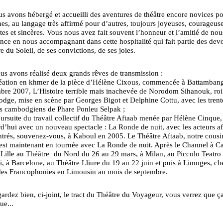
 avons hébergé et accueilli des aventures de théâtre encore novices p
nes, au langage très affirmé pour d’autres, toujours joyeuses, courageuse
es et sincères. Vous nous avez fait souvent l’honneur et l’amitié de nous
nce en nous accompagnant dans cette hospitalité qui fait partie des dev
e du Soleil, de ses convictions, de ses joies.
s avons réalisé deux grands rêves de transmission :
création en khmer de la pièce d’Hélène Cixous, commencée à Battamban
bre 2007, L’Histoire terrible mais inachevée de Norodom Sihanouk, roi
ge, mise en scène par Georges Bigot et Delphine Cottu, avec les trent
rs cambodgiens de Phare Ponleu Selpak ;
oursuite du travail collectif du Théâtre Aftaab menée par Hélène Cinque,
d’hui avec un nouveau spectacle : La Ronde de nuit, avec les acteurs a
trés, souvenez-vous, à Kaboul en 2005. Le Théâtre Aftaab, notre cousin
 est maintenant en tournée avec La Ronde de nuit. Après le Channel à Cal
 Lille au Théâtre du Nord du 26 au 29 mars, à Milan, au Piccolo Teatro
, à Barcelone, au Théâtre Lliure du 19 au 22 juin et puis à Limoges, ch
des Francophonies en Limousin au mois de septembre.
rdez bien, ci-joint, le tract du Théâtre du Voyageur, vous verrez que ç
ue...