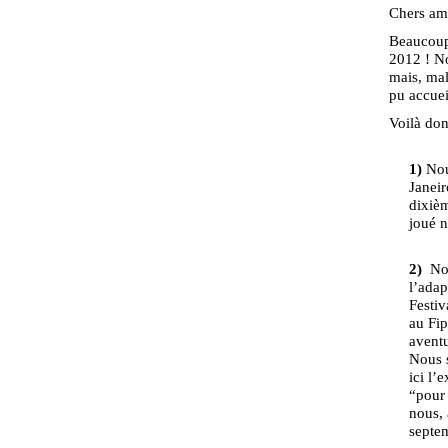
Chers ami
Beaucoup,
2012 ! No
mais, mal
pu accuei
Voilà don
1)
Nou
Janeir
dixièm
joué n
2)
Nou
l’adap
Festiv
au Fip
aventu
Nous s
ici l’
“pour 
nous, 
septem