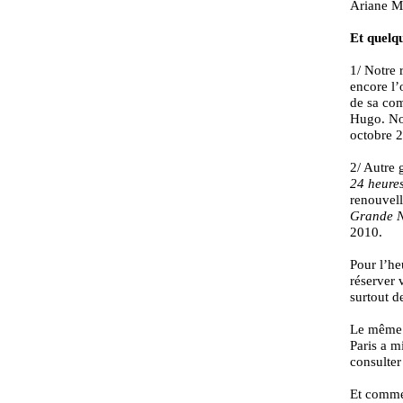
Ariane M
Et quelqu
1/ Notre 
encore l’
de sa co
Hugo. Nou
octobre 
2/ Autre 
24 heure
renouvell
Grande Nu
2010.
Pour l’he
réserver 
surtout d
Le même p
Paris a m
consulter
Et comme