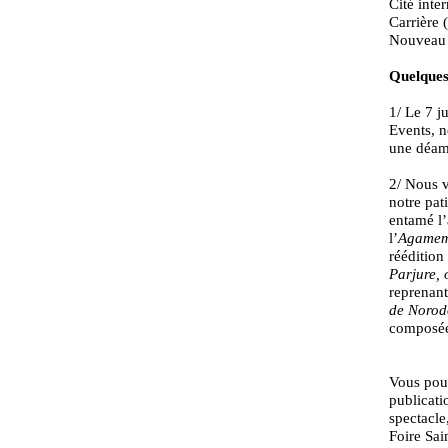
Cité int
Carrière 
Nouveau 
Quelques 
1/ Le 7 j
Events, 
une déamb
2/ Nous v
notre pat
entamé l’
l’
Agame
réédition
Parjure, 
reprenan
de Norod
composée
Vous pouv
publicati
spectacle
Foire Sai