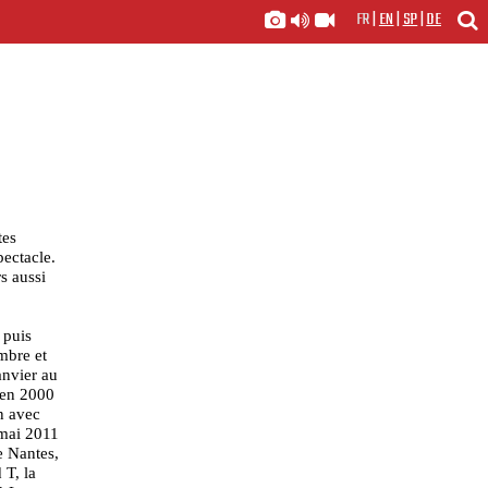
FR
|
EN
|
SP
|
DE
tes
pectacle.
s aussi
 puis
mbre et
anvier au
en 2000
n avec
 mai 2011
e Nantes,
 T, la