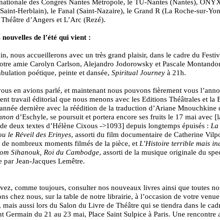
ernationale des Congrès Nantes Métropole, le TU-Nantes (Nantes), ONY
(Saint-Herblain), le Fanal (Saint-Nazaire), le Grand R (La Roche-sur-Yon
Théâtre d’Angers et L’Arc (Rezé).
nouvelles de l’été qui vient :
uin, nous accueillerons avec un très grand plaisir, dans le cadre du Festi
notre amie Carolyn Carlson, Alejandro Jodorowsky et Pascale Montando
ulation poétique, peinte et dansée,
Spiritual Journey
à 21h.
ous en avions parlé, et maintenant nous pouvons fièrement vous l’anno
ient travail éditorial que nous menons avec les Editions Théâtrales et la 
année dernière avec la réédition de la traduction d’Ariane Mnouchkine 
mnon
d’Eschyle, se poursuit et portera encore ses fruits le 17 mai avec [l
 de deux textes d’Hélène Cixous ->1093] depuis longtemps épuisés :
La 
ou le Réveil des Erinyes
, assorti du film documentaire de Catherine Vil
t de nombreux moments filmés de la pièce, et
L’Histoire terrible mais i
om Sihanouk, Roi du Cambodge
, assorti de la musique originale du spe
 par Jean-Jacques Lemêtre.
ez, comme toujours, consulter nos nouveaux livres ainsi que toutes no
ons chez nous, sur la table de notre librairie, à l’occasion de votre venue
, mais aussi lors du Salon du Livre de Théâtre qui se tiendra dans le cad
nt Germain du 21 au 23 mai, Place Saint Sulpice à Paris. Une rencontre 