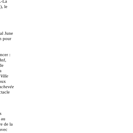
X-La
), le
val June
n pour
ncer :
Bnf,
de
a
Ville
poux
nachevée
ctacle
s
 au
re de la
avec