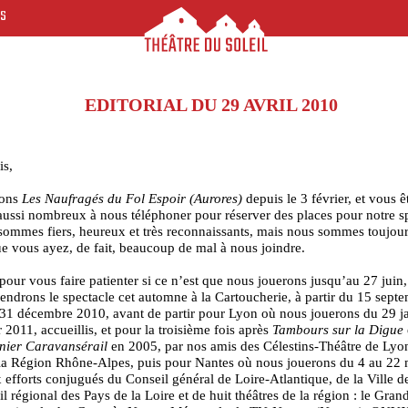
ES
EDITORIAL DU 29 AVRIL 2010
is,
uons
Les Naufragés du Fol Espoir
(Aurores)
depuis le 3 février, et vous ê
aussi nombreux à nous téléphoner pour réserver des places pour notre s
ommes fiers, heureux et très reconnaissants, mais nous sommes toujour
e vous ayez, de fait, beaucoup de mal à nous joindre.
pour vous faire patienter si ce n’est que nous jouerons jusqu’au 27 juin,
endrons le spectacle cet automne à la Cartoucherie, à partir du 15 septe
31 décembre 2010, avant de partir pour Lyon où nous jouerons du 29 j
r 2011, accueillis, et pour la troisième fois après
Tambours sur la Digue
nier Caravansérail
en 2005, par nos amis des Célestins-Théâtre de Lyo
 la Région Rhône-Alpes, puis pour Nantes où nous jouerons du 4 au 22
 efforts conjugués du Conseil général de Loire-Atlantique, de la Ville d
l régional des Pays de la Loire et de huit théâtres de la région : le Grand