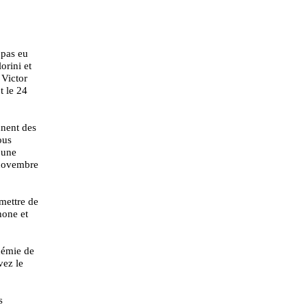
 pas eu
orini et
Victor
t le 24
nnent des
ous
 une
 novembre
rmettre de
hone et
démie de
vez le
s