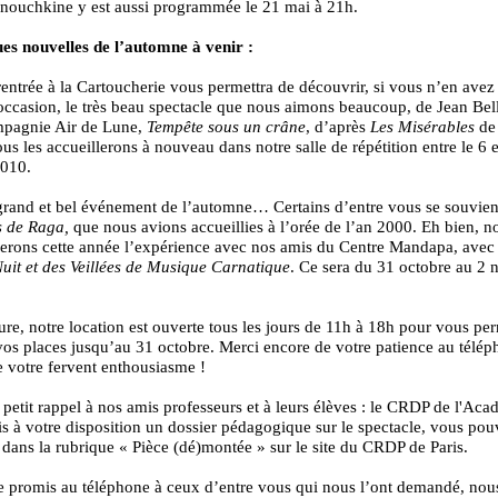
nouchkine y est aussi programmée le 21 mai à 21h.
es nouvelles de l’automne à venir :
rentrée à la Cartoucherie vous permettra de découvrir, si vous n’en avez
occasion, le très beau spectacle que nous aimons beaucoup, de Jean Bell
mpagnie Air de Lune,
Tempête sous un crâne
, d’après
Les Misérables
de 
s les accueillerons à nouveau dans notre salle de répétition entre le 6 e
2010.
grand et bel événement de l’automne… Certains d’entre vous se souvie
s de Raga,
que nous avions accueillies à l’orée de l’an 2000. Eh bien, n
erons cette année l’expérience avec nos amis du Centre Mandapa, avec
it et des Veillées de Musique Carnatique
. Ce sera du 31 octobre au 2
ure, notre location est ouverte tous les jours de 11h à 18h pour vous pe
vos places jusqu’au 31 octobre. Merci encore de votre patience au télép
e votre fervent enthousiasme !
etit rappel à nos amis professeurs et à leurs élèves : le CRDP de l'Aca
is à votre disposition un dossier pédagogique sur le spectacle, vous pou
 dans la rubrique « Pièce (dé)montée » sur le site du CRDP de Paris.
 promis au téléphone à ceux d’entre vous qui nous l’ont demandé, nou