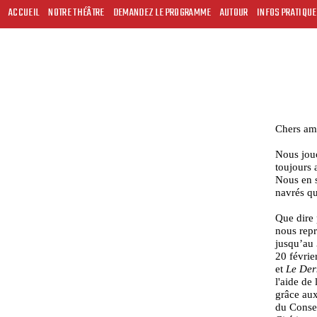
ACCUEIL
NOTRE THÉÂTRE
DEMANDEZ LE PROGRAMME
AUTOUR
INFOS PRATIQU
Chers am
Nous jo
toujours 
Nous en s
navrés qu
Que dire 
nous repr
jusqu’au 
20 févrie
et
Le Der
l'aide de
grâce aux
du Consei