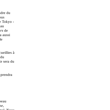
adre du
ous
e Tokyo -
 au
rs
de
a aussi
de
ueillies à
 du
Ce sera du
 prendra
 beau
ne
,
egal. Nous