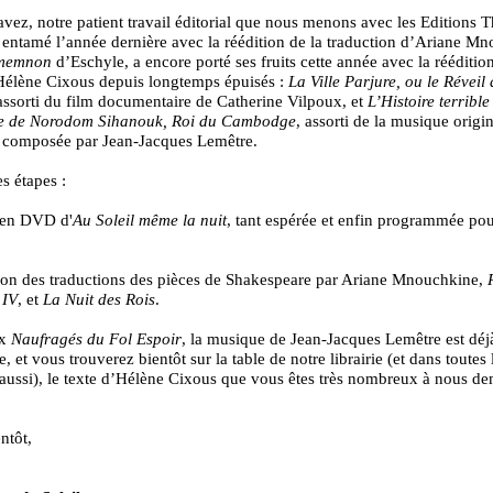
avez, notre patient travail éditorial que nous menons avec les Editions T
, entamé l’année dernière avec la réédition de la traduction d’Ariane M
memnon
d’Eschyle, a encore porté ses fruits cette année avec la rééditi
Hélène Cixous depuis longtemps épuisés :
La Ville Parjure, ou le Réveil 
 assorti du film documentaire de Catherine Vilpoux, et
L’Histoire terrible
e de Norodom Sihanouk, Roi du Cambodge
, assorti de la musique origi
e composée par Jean-Jacques Lemêtre.
s étapes :
e en DVD d'
Au Soleil même la nuit
, tant espérée et enfin programmée pou
ion des traductions des pièces de Shakespeare par Ariane Mnouchkine,
 IV
, et
La Nuit des Rois
.
ux
Naufragés du Fol Espoir
, la musique de Jean-Jacques Lemêtre est déj
, et vous trouverez bientôt sur la table de notre librairie (et dans toutes 
s aussi), le texte d’Hélène Cixous que vous êtes très nombreux à nous d
ntôt,