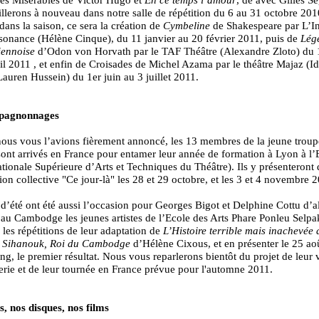
illerons à nouveau dans notre salle de répétition du 6 au 31 octobre 201
 dans la saison, ce sera la création de
Cymbeline
de Shakespeare par L’In
onance (Hélène Cinque), du 11 janvier au 20 février 2011, puis de
Lég
viennoise
d’Odon von Horvath par le TAF Théâtre (Alexandre Zloto) du 
il 2011 , et enfin de Croisades de Michel Azama par le théâtre Majaz (I
auren Hussein) du 1er juin au 3 juillet 2011.
pagnonnages
us vous l’avions fièrement annoncé, les 13 membres de la jeune troup
ont arrivés en France pour entamer leur année de formation à Lyon à 
tionale Supérieure d’Arts et Techniques du Théâtre). Ils y présenteront d
tion collective "Ce jour-là" les 28 et 29 octobre, et les 3 et 4 novembre 
d’été ont été aussi l’occasion pour Georges Bigot et Delphine Cottu d’al
 au Cambodge les jeunes artistes de l’Ecole des Arts Phare Ponleu Selpa
 les répétitions de leur adaptation de
L’Histoire terrible mais inachevée 
Sihanouk, Roi du Cambodge
d’Hélène Cixous, et en présenter le 25 aoû
g, le premier résultat. Nous vous reparlerons bientôt du projet de leur 
rie et de leur tournée en France prévue pour l'automne 2011.
s, nos disques, nos films