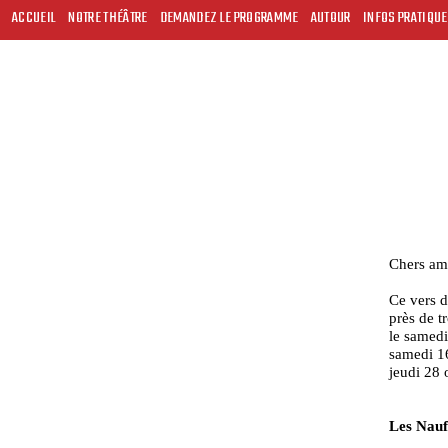
ACCUEIL
NOTRE THÉÂTRE
DEMANDEZ LE PROGRAMME
AUTOUR
INFOS PRATIQU
Chers ami
Ce vers d
près de t
le samedi
samedi 16
jeudi 28 
Les Nauf