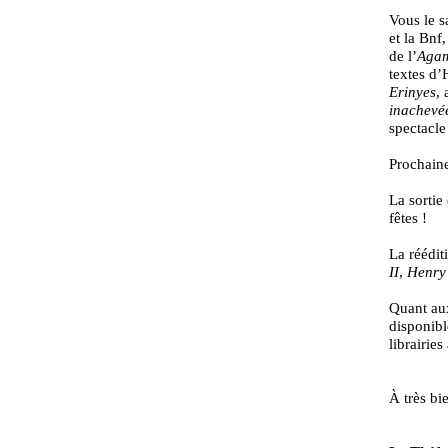
Vous le s
et la Bnf
de l’
Aga
textes d’
Erinyes
,
inachevé
spectacl
Prochaine
La sorti
fêtes !
La réédit
II
,
Henry
Quant a
disponible
librairie
À très bie