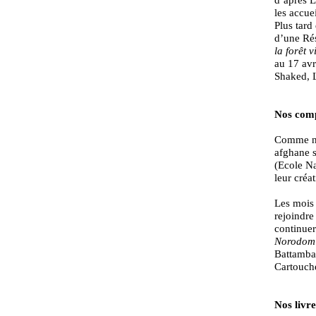
les accue
Plus tard
d’une Rés
la forêt 
au 17 avr
Shaked, L
Nos com
Comme no
afghane s
(Ecole Na
leur créa
Les mois 
rejoindre
continuer
Norodom 
Battamban
Cartouche
Nos livre