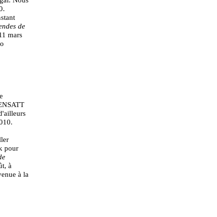
0.
stant
endes de
11 mars
do
e
l’ENSATT
'ailleurs
2010.
ler
k pour
de
t, à
venue à la