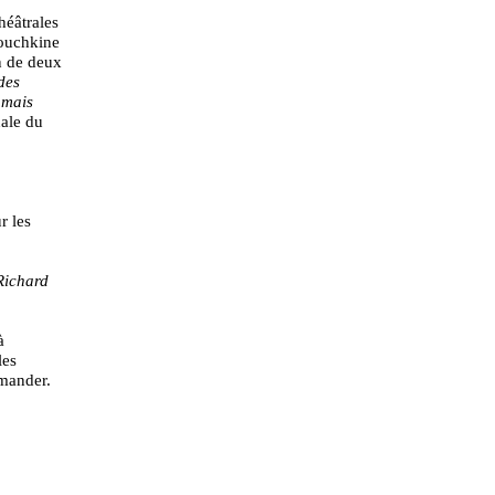
héâtrales
nouchkine
on de deux
des
 mais
nale du
r les
Richard
à
les
emander.