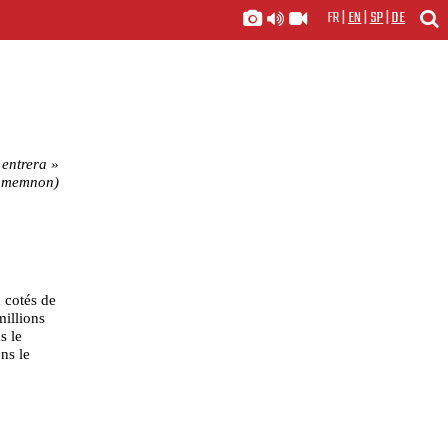
FR
|
EN
|
SP
|
DE
 entrera »
gamemnon)
 cotés de
millions
s le
ns le