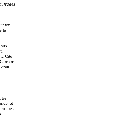
aufragés
,
rnier
e la
e aux
du
 la Cité
Carrière
ouveau
otre
ance, et
 troupes
s