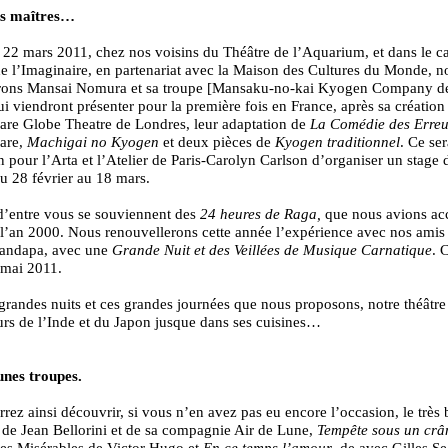
ds maîtres…
22 mars 2011, chez nos voisins du Théâtre de l’Aquarium, et dans le c
de l’Imaginaire, en partenariat avec la Maison des Cultures du Monde, n
erons Mansai Nomura et sa troupe [Mansaku-no-kai Kyogen Company d
i viendront présenter pour la première fois en France, après sa création
are Globe Theatre de Londres, leur adaptation de
La Comédie des Erreu
are,
Machigai no Kyogen
et deux pièces de
Kyogen traditionnel
. Ce ser
n pour l’Arta et l’Atelier de Paris-Carolyn Carlson d’organiser un stage 
 28 février au 18 mars.
d’entre vous se souviennent des
24 heures de Raga,
que nous avions acc
 l’an 2000. Nous renouvellerons cette année l’expérience avec nos amis
andapa, avec une
Grande Nuit et des Veillées de Musique Carnatique
. 
 mai 2011.
grandes nuits et ces grandes journées que nous proposons, notre théâtre
urs de l’Inde et du Japon jusque dans ses cuisines…
unes troupes.
rez ainsi découvrir, si vous n’en avez pas eu encore l’occasion, le très
 de Jean Bellorini et de sa compagnie Air de Lune,
Tempête sous un crâ
es Misérables de Victor Hugo et
En ce temps l’amour
, de avec Gilles S