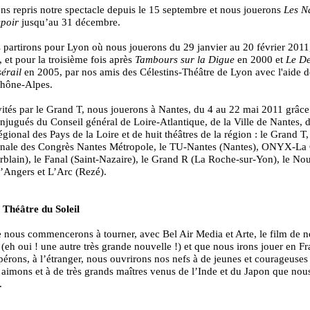
s repris notre spectacle depuis le 15 septembre et nous jouerons
Les N
spoir
jusqu’au 31 décembre.
 partirons pour Lyon où nous jouerons du 29 janvier au 20 février 2011
, et pour la troisième fois après
Tambours sur la Digue
en 2000 et
Le De
érail
en 2005, par nos amis des Célestins-Théâtre de Lyon avec l'aide d
hône-Alpes.
vités par le Grand T, nous jouerons à Nantes, du 4 au 22 mai 2011 grâc
onjugués du Conseil général de Loire-Atlantique, de la Ville de Nantes, 
égional des Pays de la Loire et de huit théâtres de la région : le Grand T,
ionale des Congrès Nantes Métropole, le TU-Nantes (Nantes), ONYX-La 
rblain), le Fanal (Saint-Nazaire), le Grand R (La Roche-sur-Yon), le N
’Angers et L’Arc (Rezé).
 Théâtre du Soleil
 nous commencerons à tourner, avec Bel Air Media et Arte, le film de n
 (eh oui ! une autre très grande nouvelle !) et que nous irons jouer en Fr
pérons, à l’étranger, nous ouvrirons nos nefs à de jeunes et courageuses
aimons et à de très grands maîtres venus de l’Inde et du Japon que nou
.