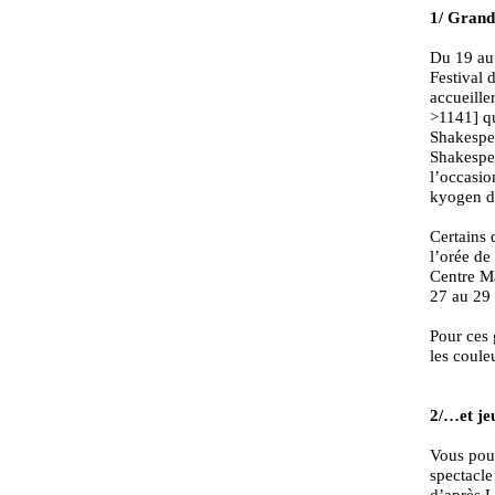
1/ Gran
Du 19 au 
Festival 
accueill
>1141] qu
Shakespe
Shakespe
l’occasio
kyogen du
Certains 
l’orée de
Centre M
27 au 29
Pour ces 
les coule
2/…et je
Vous pour
spectacle
d’après L