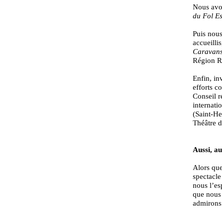
Nous avon
du Fol E
Puis nous
accueillis
Caravans
Région R
Enfin, in
efforts c
Conseil r
internat
(Saint-He
Théâtre d
Aussi, au
Alors que
spectacle
nous l’es
que nous 
admirons