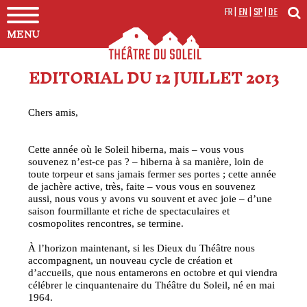
FR
|
EN
|
SP
|
DE
MENU
EDITORIAL DU 12 JUILLET 2013
Chers amis,
Cette année où le Soleil hiberna, mais – vous vous
souvenez n’est-ce pas ? – hiberna à sa manière, loin de
toute torpeur et sans jamais fermer ses portes ; cette année
de jachère active, très, faite – vous vous en souvenez
aussi, nous vous y avons vu souvent et avec joie – d’une
saison fourmillante et riche de spectaculaires et
cosmopolites rencontres, se termine.
À l’horizon maintenant, si les Dieux du Théâtre nous
accompagnent, un nouveau cycle de création et
d’accueils, que nous entamerons en octobre et qui viendra
célébrer le cinquantenaire du Théâtre du Soleil, né en mai
1964.