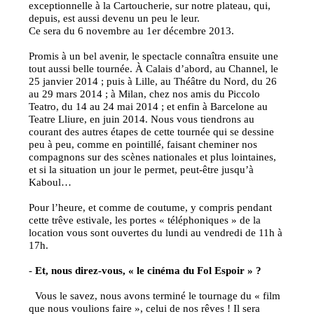
exceptionnelle à la Cartoucherie, sur notre plateau, qui,
depuis, est aussi devenu un peu le leur.
Ce sera du 6 novembre au 1er décembre 2013.
Promis à un bel avenir, le spectacle connaîtra ensuite une
tout aussi belle tournée. À Calais d’abord, au Channel, le
25 janvier 2014 ; puis à Lille, au Théâtre du Nord, du 26
au 29 mars 2014 ; à Milan, chez nos amis du Piccolo
Teatro, du 14 au 24 mai 2014 ; et enfin à Barcelone au
Teatre Lliure, en juin 2014. Nous vous tiendrons au
courant des autres étapes de cette tournée qui se dessine
peu à peu, comme en pointillé, faisant cheminer nos
compagnons sur des scènes nationales et plus lointaines,
et si la situation un jour le permet, peut-être jusqu’à
Kaboul…
Pour l’heure, et comme de coutume, y compris pendant
cette trêve estivale, les portes « téléphoniques » de la
location vous sont ouvertes du lundi au vendredi de 11h à
17h.
-
Et, nous direz-vous, « le cinéma du Fol Espoir » ?
Vous le savez, nous avons terminé le tournage du « film
que nous voulions faire », celui de nos rêves ! Il sera