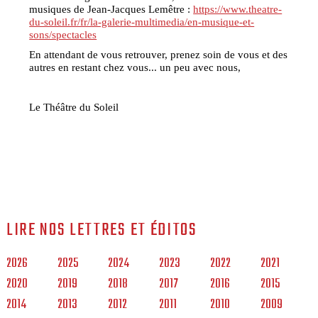
musiques de Jean-Jacques Lemêtre :
https://www.theatre-
du-soleil.fr/fr/la-galerie-multimedia/en-musique-et-
sons/spectacles
En attendant de vous retrouver, prenez soin de vous et des
autres en restant chez vous... un peu avec nous,
Le Théâtre du Soleil
LIRE NOS LETTRES ET ÉDITOS
2026
2025
2024
2023
2022
2021
2020
2019
2018
2017
2016
2015
2014
2013
2012
2011
2010
2009