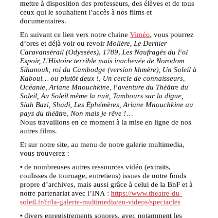
mettre à disposition des professeurs, des élèves et de tous
ceux qui le souhaitent l’accès à nos films et
documentaires.
En suivant ce lien vers notre chaine
Viméo
, vous pourrez
d’ores et déjà voir ou revoir
Molière
,
Le Dernier
Caravansérail (Odyssées)
,
1789
,
Les Naufragés du Fol
Espoir, L'Histoire terrible mais inachevée de Norodom
Sihanouk, roi du Cambodge (version khmère), Un Soleil à
Kaboul… ou plutôt deux !, Un cercle de connaisseurs,
Océanie, Ariane Mnouchkine, l‘aventure du Théâtre du
Soleil, Au Soleil même la nuit, Tambours sur la digue,
Siah Bazi, Shadi, Les Éphémères, Ariane Mnouchkine au
pays du théâtre, Non mais je rêve !
…
Nous travaillons en ce moment à la mise en ligne de nos
autres films.
Et sur notre site, au menu de notre galerie multimedia,
vous trouverez :
• de nombreuses autres ressources vidéo (extraits,
coulisses de tournage, entretiens) issues de notre fonds
propre d’archives, mais aussi grâce à celui de la BnF et à
notre partenariat avec l’INA :
https://www.theatre-du-
soleil.fr/fr/la-galerie-multimedia/en-videos/spectacles
• divers enregistrements sonores, avec notamment les