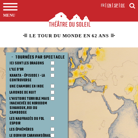
FR
|
EN
|
SP
|
DE
MENU
LE TOUR DU MONDE EN 62 ANS
-
TOURNÉES PAR SPECTACLE
ICI SONT LES DRAGONS
L’ILE D'OR
KANATA - ÉPISODE I - LA 
CONTROVERSE 
UNE CHAMBRE EN INDE
LA RONDE DE NUIT
L’HISTOIRE TERRIBLE MAIS 
INACHEVÉE DE NORODOM 
SIHANOUK, ROI DU 
CAMBODGE
LES NAUFRAGÉS DU FOL 
ESPOIR
LES ÉPHÉMÈRES
LE DERNIER CARAVANSÉRAIL