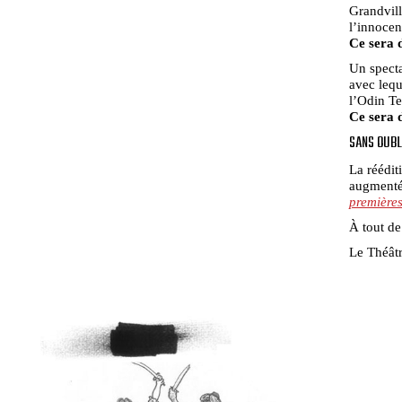
Grandvill
l’innocen
Ce sera 
Un specta
avec lequ
l’Odin Te
Ce sera 
SANS OUBL
La réédit
augmentée
première
À tout de
Le Théâtr