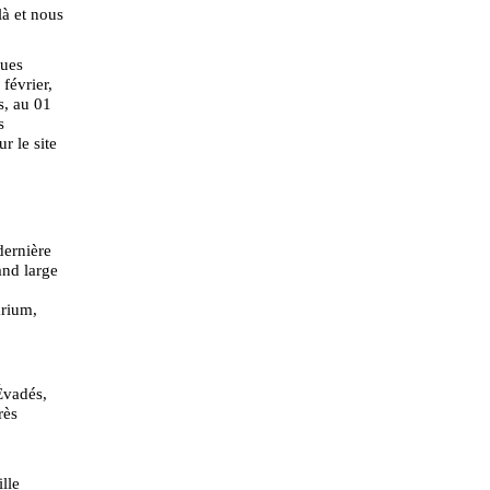
là et nous
ques
 février,
s, au 01
s
r le site
dernière
and large
arium,
Évadés,
rès
lle