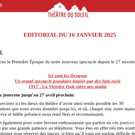
ES
EDITORIAL DU 16 JANVIER 2025
S,
ons la Première Époque de notre nouveau spectacle depuis le 27 novem
Ici sont les Dragons
Un grand spectacle populaire inspiré par des faits réels
1917 : La Victoire était entre nos mains
la jouerons jusqu’au 27 avril prochain
.
rcions ici les dieux du théâtre d’avoir ainsi rendu possible les 30
ations que nous avons données jusqu’ici, et où, chaque soir, notre mais
vive et fidèle présence nous rend fiers et reconnaissants.
t également pour votre fervent enthousiasme qui parfois en ces jours-ci
 par une grande patience au téléphone. Vous êtes en effet très très nom
phoner pour réserver des places, si bien qu’il vous est parfois difficile 