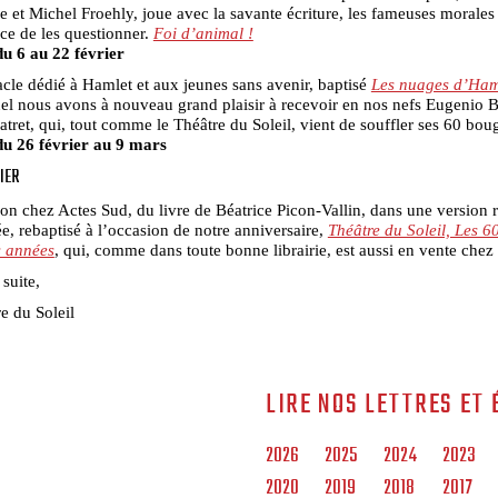
e et Michel Froehly, joue avec la savante écriture, les fameuses morales 
ce de les questionner.
Foi d’animal !
du 6 au 22 février
cle dédié à Hamlet et aux jeunes sans avenir, baptisé
Les nuages d’Ham
el nous avons à nouveau grand plaisir à recevoir en nos nefs Eugenio B
atret, qui, tout comme le Théâtre du Soleil, vient de souffler ses 60 boug
du 26 février au 9 mars
IER
ion chez Actes Sud, du livre de Béatrice Picon-Vallin, dans une version 
, rebaptisé à l’occasion de notre anniversaire,
Théâtre du Soleil, Les 6
s années
, qui, comme dans toute bonne librairie, est aussi en vente chez
 suite,
e du Soleil
LIRE NOS LETTRES ET 
2026
2025
2024
2023
2020
2019
2018
2017