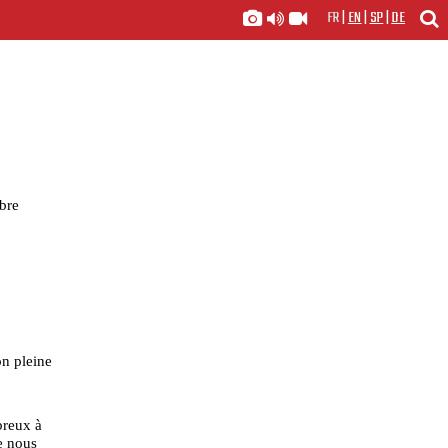
FR
|
EN
|
SP
|
DE
bre
on pleine
breux à
de nous