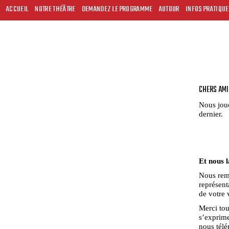
ACCUEIL
NOTRE THÉÂTRE
DEMANDEZ LE PROGRAMME
AUTOUR
INFOS PRATIQU
CHERS AMI
Nous jou
dernier.
Et nous 
Nous reme
représent
de votre 
Merci tou
s’exprime
nous télé