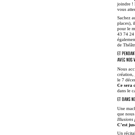
joindre !
vous atte
Sachez au
places), i
pour le m
43 74 24 
également
de Théâtr
ET PENDAN
AVEC NOS V
Nous accu
création,
le 7 déc
Ce sera d
dans le c
ET DANS NO
Une machi
que nous
Illusions
C’est jus
Un récita