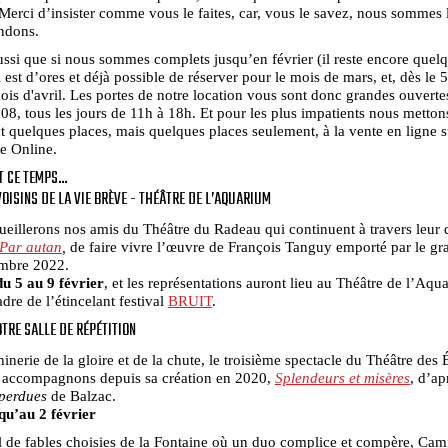
 Merci d’insister comme vous le faites, car, vous le savez, nous sommes 
ndons.
ssi que si nous sommes complets jusqu’en février (il reste encore quel
l est d’ores et déjà possible de réserver pour le mois de mars, et, dès le 5
ois d'avril. Les portes de notre location vous sont donc grandes ouverte
08, tous les jours de 11h à 18h. Et pour les plus impatients nous metton
 quelques places, mais quelques places seulement, à la vente en ligne su
e Online.
T CE TEMPS…
OISINS DE LA VIE BRÈVE - THÉÂTRE DE L’AQUARIUM
eillerons nos amis du Théâtre du Radeau qui continuent à travers leur 
Par autan
,
de faire vivre l’œuvre de François Tanguy emporté par le gr
embre 2022.
u 5 au 9 février
, et les représentations auront lieu au Théâtre de l’Aqu
adre de l’étincelant festival
BRUIT
.
TRE SALLE DE RÉPÉTITION
nerie de la gloire et de la chute, le troisième spectacle du Théâtre des 
 accompagnons depuis sa création en 2020,
Splendeurs et misères
, d’ap
 perdues
de Balzac.
qu’au 2 février
l de fables choisies de la Fontaine où un duo complice et compère, Cami