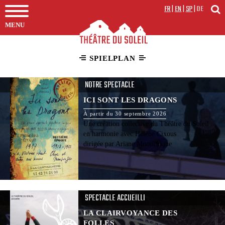
FR
|
EN
|
SP
|
DE
MENU
SPIELPLAN
NOTRE SPECTACLE
ICI SONT LES DRAGONS
À partir du 30 septembre 2026
Une création collective du Théâtre du Soleil
en harmonie avec Hélène Cixous
dirigée par Ariane Mnouchkine
SPECTACLE ACCUEILLI
LA CLAIRVOYANCE DES
FOLLES