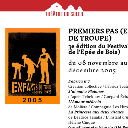
PREMIERS PAS (
DE TROUPE)
3e édition du Festiva
de l'Epée de Bois)
du 08 novembre au
décembre 2005
Fábrica n°7
Création collective / Fábrica Teatr
J’ai mal à Platonov
d’après Tchekhov / Guépard Éch
L’Amour médecin
de Molière / Compagnie Les Hiro
La Princesse aux deux visages
de Béatrice Tanaka / L’instant d
Hélène Cinque
Grand’peur et misère du IIIè Re