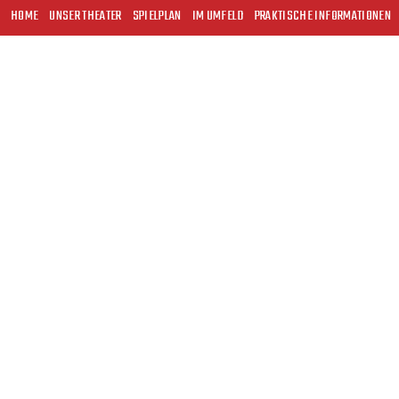
HOME
UNSER THEATER
SPIELPLAN
IM UMFELD
PRAKTISCHE INFORMATIONEN