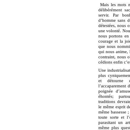
Mais les mots n’
délibérément sac
servir. Par bon
d’homme sans dés
détestées, nous o
une volonté. Nou
nous portons en 
courage et la joi
que nous nommio
qui nous anime, 
contraint, nous o
cédions enfin c’es
Une industrialisa
plus cyniquement
et détourne d
l’accaparement d
poignée d’amus
éhontés; partou
traditions devra
le même esprit de
même bassesse ; p
toute sorte et l
parasitant un ar
même plus questi