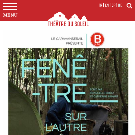
FR
|
EN
|
SP
|
DE
MENU