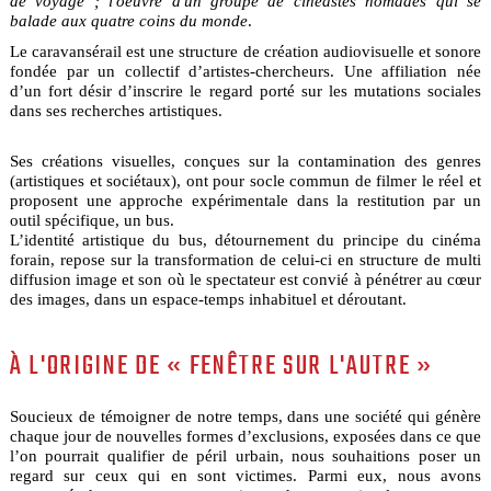
de voyage ; l'oeuvre d'un groupe de cinéastes nomades qui se
balade aux quatre coins du monde
.
Le caravansérail est une structure de création audiovisuelle et sonore
fondée par un collectif d’artistes-chercheurs. Une affiliation née
d’un fort désir d’inscrire le regard porté sur les mutations sociales
dans ses recherches artistiques.
Ses créations visuelles, conçues sur la contamination des genres
(artistiques et sociétaux), ont pour socle commun de filmer le réel et
proposent une approche expérimentale dans la restitution par un
outil spécifique, un bus.
L’identité artistique du bus, détournement du principe du cinéma
forain, repose sur la transformation de celui-ci en structure de multi
diffusion image et son où le spectateur est convié à pénétrer au cœur
des images, dans un espace-temps inhabituel et déroutant.
À L'ORIGINE DE « FENÊTRE SUR L'AUTRE »
Soucieux de témoigner de notre temps, dans une société qui génère
chaque jour de nouvelles formes d’exclusions, exposées dans ce que
l’on pourrait qualifier de péril urbain, nous souhaitions poser un
regard sur ceux qui en sont victimes. Parmi eux, nous avons