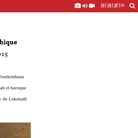
FR
|
EN
|
SP
|
DE
phique
015
Unnikrishnan
li et baroque
 » de Lokenath