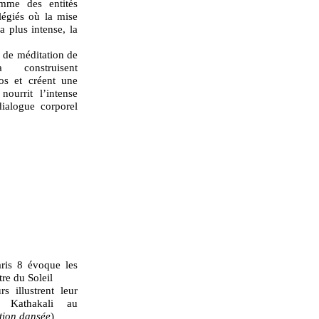
mme des entités
légiés où la mise
a plus intense, la
 de méditation de
 construisent
pos et créent une
ourrit l’intense
dialogue corporel
aris 8 évoque les
tre du Soleil
s illustrent leur
u Kathakali au
tion dansée
)