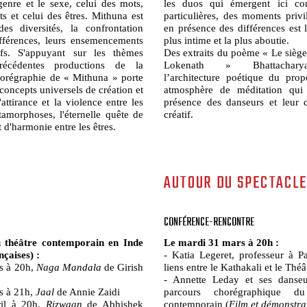
genre et le sexe, celui des mots,
les duos qui émergent ici co
s et celui des êtres. Mithuna est
particulières, des moments privi
es diversités, la confrontation
en présence des différences est l
fférences, leurs ensemencements
plus intime et la plus aboutie.
tifs. S'appuyant sur les thèmes
Des extraits du poème « Le siège
écédentes productions de la
Lokenath » Bhattacharya
orégraphie de « Mithuna » porte
l’architecture poétique du pro
 concepts universels de création et
atmosphère de méditation qui n
'attirance et la violence entre les
présence des danseurs et leur 
tamorphoses, l'éternelle quête de
créatif.
d'harmonie entre les êtres.
AUTOUR DU SPECTACLE
CONFÉRENCE-RENCONTRE
u théâtre contemporain en Inde
Le mardi 31 mars à 20h :
nçaises) :
- Katia Legeret, professeur à P
rs à 20h,
Naga Mandala
de Girish
liens entre le Kathakali et le Théâ
- Annette Leday et ses danseur
rs à 21h,
Jaal
de Annie Zaidi
parcours chorégraphique d
ril à 20h,
Rizwaan
de Abhishek
contemporain (
Film et démonstra