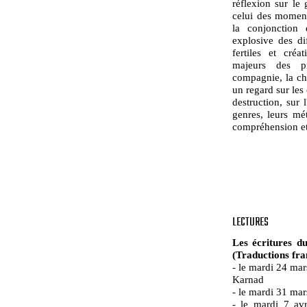
réflexion sur le 
celui des moment
la conjonction d
explosive des di
fertiles et créa
majeurs des pr
compagnie, la ch
un regard sur les
destruction, sur l
genres, leurs mé
compréhension et 
LECTURES
Les écritures d
(Traductions fra
- le mardi 24 ma
Karnad
- le mardi 31 ma
- le mardi 7 av