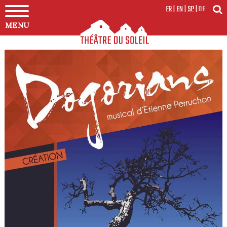
FR
|
EN
|
SP
|
DE
MENU