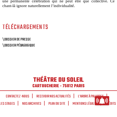
une permanente célébration qui ne peut être que collective. Ce
chant-là ignore naturellement l’individualité.
TÉLÉCHARGEMENTS
\DOSSIER DE PRESSE
\DOSSIER PÉDAGOGIQUE
THÉÂTRE DU SOLEIL
CARTOUCHERIE - 75012 PARIS
CONTACTEZ-NOUS
RECEVOIR NOS ACTUALITÉS
L'ARBRE À PALABRES
LES STAGES
NOS ARCHIVES
PLAN DU SITE
MENTIONS LÉGALES
CRÉDITS