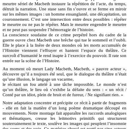
meurtre sériel de Macbeth instaure la répétition de l’acte, du temps,
détruit la narration. Une stase sans fin s’ouvre et se ferme en miroir
sur les mêmes images : un homme ensanglanté, une décapitation, un
couronnement. C’est une intersection entre deux possibles : répéter
le meurtre ou ne pas le répéter. Mais le meurtre engendre le meurtre
et ne peut pas suspendre l’hémorragie de l’histoire.
La conscience soudaine de ce crime perpétré hors du cadre de la
guerre ouvre chez Macbeth une brèche qui tue le sommeil et l’oubli.
Elle le place à la lisère de deux mondes où les morts accumulés de
l’Histoire viennent l’effrayer et hantent l’espace du théâtre. Ce
surcroît d’humanité le rend inapte à l’exercice du pouvoir. Il rate son
entrée sur la scène de l’Histoire.
Au moment où meurt Lady Macbeth, Macbeth, « pauvre acteur »,
découvre qu’il a toujours été seul, que le dialogue du théâtre n’était
qu’une illusion, le langage un vacarme,
le récitant un fou attelé à une tâche impossible. Le monde n’est
qu’un théâtre, le lieu où s’exhibe la défaite du sens : « un récit /
Conté par un idiot, plein de bruit et de fureur, / Ne signifiant rien. »
Notre adaptation concentre et précipite ce récit à partir de fragments
- elle en fait la matière d’un long poème dramatique découpé en
mouvements. Notre montage fait apparaître les raccords analogiques
et thématiques, creuse les leitmotivs primitifs qui structurent
souterrainement le texte, soulève les images qui peuplent l’insomnie
des corps et des voix. Ce matériau choral est porté par cinq acteurs