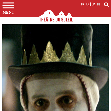
FR
|
EN
|
SP
|
DE
MENU