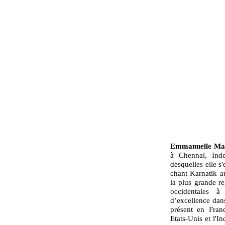
Emmanuelle Ma
à Chennai, Ind
desquelles elle s
chant Karnatik a
la plus grande r
occidentales à
d’excellence dans 
présent en Fran
Etats-Unis et l'I