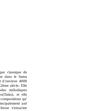
que classique de
ine dans le Sama
nt d’environ 4000
2ème siècle. Elle
odes mélodiques
s(Talas), et elle
 compositions qu'
rincipalement axé
chesse s'enracine