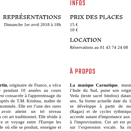
INFOS
REPRÉSENTATIONS
PRIX DES PLACES
Dimanche 1er avril 2018 à 18h
15 €
10 €
LOCATION
Réservations au 01 43 74 24 08
À PROPOS
rtin
, originaire de France, a vécu
La musique Carnatique
, musi
e pendant 10 années au cours
l’Inde du Sud, puise son orig
'est consacrée à l'apprentissage du
Veda (texte sacré hindou) data
uprès de T.M. Krishna, maître de
ans. Sa forme actuelle date du 1
enommée. Elle est l’une des rares
se développe à partir de m
 avoir atteint un tel niveau
(Ragas) et de cycles rythmique
cet art traditionnel. Elle réside à
accorde autant d'importance aux
ce et voyage entre l'Europe les
à l'improvisation. Cet art est p
nde où elle se produit, enseigne et
sur l’expression vocale. Sa ri