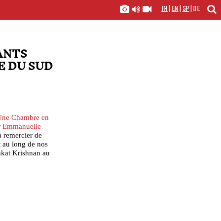
FR
|
EN
|
SP
|
DE
ANTS
E DU SUD
Une Chambre en
r
Emmanuelle
à remercier de
 au long de nos
nkat Krishnan au