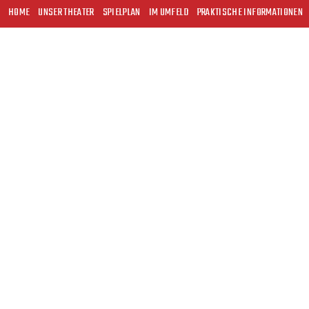
HOME
UNSER THEATER
SPIELPLAN
IM UMFELD
PRAKTISCHE INFORMATIONEN