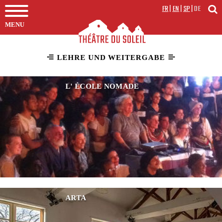
FR
|
EN
|
SP
|
DE
MENU
LEHRE UND WEITERGABE
L' ÉCOLE NOMADE
ARTA