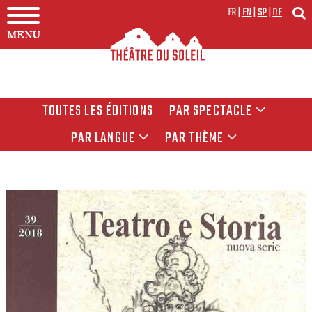
FR
|
EN
|
SP
|
DE
MENU
TOUTES LES ÉDITIONS
PAR SPECTACLE
PAR LANGUE
PAR THÈME