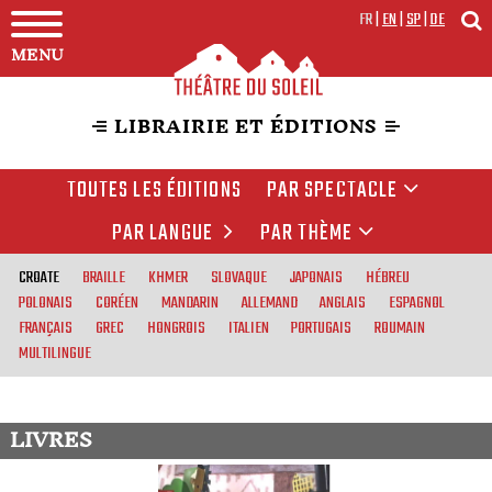
FR
|
EN
|
SP
|
DE
MENU
LIBRAIRIE ET ÉDITIONS
TOUTES LES ÉDITIONS
PAR SPECTACLE
PAR LANGUE
PAR THÈME
CROATE
BRAILLE
KHMER
SLOVAQUE
JAPONAIS
HÉBREU
POLONAIS
CORÉEN
MANDARIN
ALLEMAND
ANGLAIS
ESPAGNOL
FRANÇAIS
GREC
HONGROIS
ITALIEN
PORTUGAIS
ROUMAIN
MULTILINGUE
LIVRES