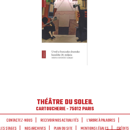
THÉÂTRE DU SOLEIL
CARTOUCHERIE - 75012 PARIS
CONTACTEZ-NOUS
RECEVOIR NOS ACTUALITÉS
L'ARBRE À PALABRES
LES STAGES
NOS ARCHIVES
PLAN DU SITE
MENTIONS LÉGALES
CRÉDITS