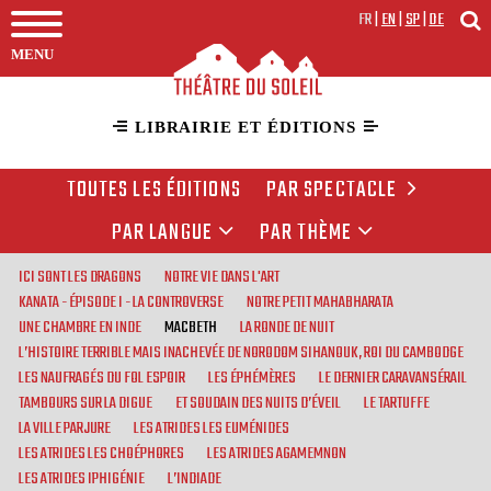
FR
|
EN
|
SP
|
DE
MENU
LIBRAIRIE ET ÉDITIONS
TOUTES LES ÉDITIONS
PAR SPECTACLE
PAR LANGUE
PAR THÈME
ICI SONT LES DRAGONS
NOTRE VIE DANS L'ART
KANATA - ÉPISODE I - LA CONTROVERSE
NOTRE PETIT MAHABHARATA
UNE CHAMBRE EN INDE
MACBETH
LA RONDE DE NUIT
L’HISTOIRE TERRIBLE MAIS INACHEVÉE DE NORODOM SIHANOUK, ROI DU CAMBODGE
LES NAUFRAGÉS DU FOL ESPOIR
LES ÉPHÉMÈRES
LE DERNIER CARAVANSÉRAIL
TAMBOURS SUR LA DIGUE
ET SOUDAIN DES NUITS D’ÉVEIL
LE TARTUFFE
LA VILLE PARJURE
LES ATRIDES LES EUMÉNIDES
LES ATRIDES LES CHOÉPHORES
LES ATRIDES AGAMEMNON
LES ATRIDES IPHIGÉNIE
L’INDIADE