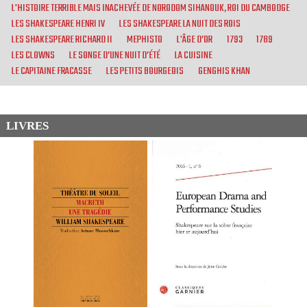
L'HISTOIRE TERRIBLE MAIS INACHEVÉE DE NORODOM SIHANOUK, ROI DU CAMBODGE
LES SHAKESPEARE HENRI IV
LES SHAKESPEARE LA NUIT DES ROIS
LES SHAKESPEARE RICHARD II
MEPHISTO
L'ÂGE D’OR
1793
1789
LES CLOWNS
LE SONGE D’UNE NUIT D’ÉTÉ
LA CUISINE
LE CAPITAINE FRACASSE
LES PETITS BOURGEOIS
GENGHIS KHAN
LIVRES