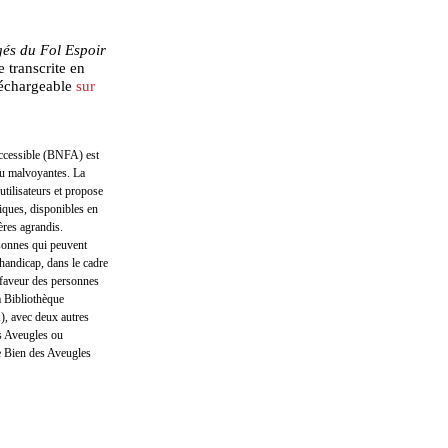
és du Fol Espoir
e transcrite en
éléchargeable
sur
cessible (BNFA) est
ou malvoyantes. La
tilisateurs et propose
iques, disponibles en
ères agrandis.
rsonnes qui peuvent
n handicap, dans le cadre
n faveur des personnes
la Bibliothèque
, avec deux autres
ls Aveugles ou
 Bien des Aveugles