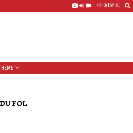
FR
|
EN
|
SP
|
DE
THÈME
 DU FOL