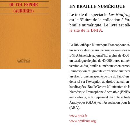
EN BRAILLE NUMÉRIQUE
Le texte du spectacle
Les Naufrag
e
est le 3
titre de la collection à êtr
braille numérique. Le livre est t
le site de la BNFA
.
La Bibliothèque Numérique Francophone Ac
un service destiné aux personnes aveugles 
BNFA bénéficie aujourd’hui à plus de 4500 u
un catalogue de plus de 45 000 livres numér
version audio, braille numérique et en caract
L’inscription est gratuite et réservée aux pe
justifier d’une incapacité de lire du fait d’u
de la loi sur l’exception au droit d’auteur e
handicapées. BrailleNet est à l’initiative de 
Numérique Francophone Accessible (BNFA)
associations, le Groupement des Intellectue
Amblyopes (GIAA) et l’Association pour le
(ABA).
www.bnfa.fr
www.braillenet.org