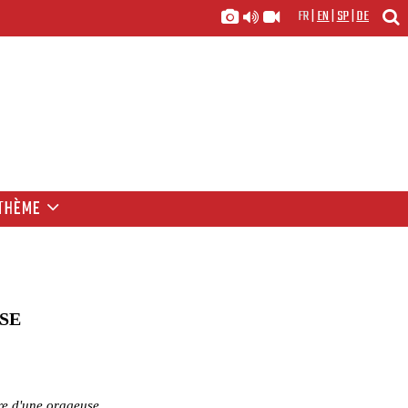
FR
|
EN
|
SP
|
DE
THÈME
SE
ire d'une orageuse