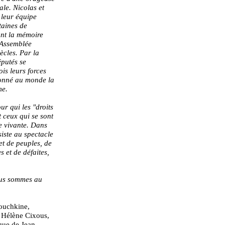
ale. Nicolas et
 leur équipe
taines de
nt la mémoire
'Assemblée
iècles. Par la
éputés se
ois leurs forces
donné au monde la
me.
ur qui les "droits
 ceux qui se sont
re vivante. Dans
siste au spectacle
et de peuples, de
s et de défaites,
ous sommes au
ouchkine,
 Hélène Cixous,
que de Jean-