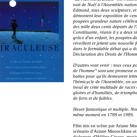
nuit de Noël à l'Assemblée nation
Edmond, tous deux sculpteurs, et
démontent leur exposition de cen
poupées grandeur nature célébra
des mille deux cents députés de l
Constituante, réunis il y a deux s
grâce d'un enfant, les poupées-d
réveillent et jettent une nouvelle f
dans le formidable débat qui a 
Déclaration des Droits de l'Hom
D'autres vont venir : tous ceux po
de l'homme" sont une promesse et
battus pour qu'ils demeurent lett
l'hémicycle de l'Assemblée, on as
inouï de cette multitude de races 
gloires et d'humilités, de triomphe
de forts et de faibles.
Heure fantastique et multiple. N
même moment en 1789 et 1989.
Film mis en scène par Ariane Mn
scénario d'Ariane Mnouchkine et
dialogues d'Hélène Cixous, musi