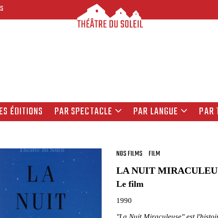
ES
ES ÉDITIONS
PAR SPECTACLE
PAR LANGUE
PAR 
NOS FILMS
FILM
LA NUIT MIRACULEU
Le film
1990
"La Nuit Miraculeuse" est l'histo