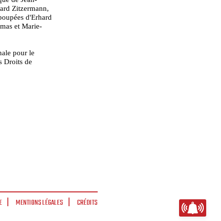
ard Zitzermann,
poupées d'Erhard
omas et Marie-
ale pour le
s Droits de
E
MENTIONS LÉGALES
CRÉDITS