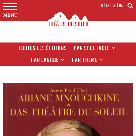
FR
|
EN
|
SP
|
DE
MENU
TOUTES LES ÉDITIONS
PAR SPECTACLE
PAR LANGUE
PAR THÈME