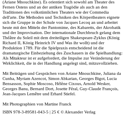
(Ariane Mnouchkine). Es orientiert sich sowohl am Theater des
Fernen Ostens und an der antiken Tragödie als auch an den
Traditionen des volkstümlichen Theaters wie der Commedia
dell'arte. Die Methoden und Techniken des Körpertheaters eignete
sich die Gruppe in der Schule von Jacques Lecoq an und arbeitet
heute mit den Mitteln der Pantomime, des Kabaretts, der Akrobatik
und der Improvisation. Der internationale Durchbruch gelang dem
Théâtre du Soleil mit dem dreiteiligen Shakespeare-Zyklus (König
Richard II, König Heinrich IV und Was ihr wollt) und der
Produktion 1789. Für die Spielpraxis entscheidend ist die
dramaturgische Einbeziehung des Zuschauers in die Spielhandlung:
Als Mitakteur ist er aufgefordert, die Impulse zur Veränderung der
Wirklichkeit, die in der Handlung angelegt sind, mitzuvollziehen.
Mit Beiträgen und Gesprächen von Ariane Mnouchkine, Juliana da
Cunha, Myriam Azencot, Simon Abkarian, Georges Bigot, Lucia
Bensasson, Sophie Moscoso, Hélène Cixous, Arnold Wesker,
Georges Banu, Bernard Dort, Josette Féral, Guy-Claude François,
Jean-Jacques Lemêtre und Erhard Stiefel.
Mit Photographien von Martine Franck
ISBN 978-3-89581-043-5 | 25 € © Alexander Verlag