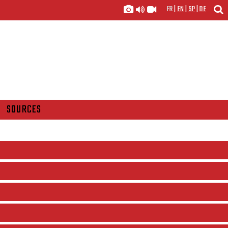
FR
|
EN
|
SP
|
DE
SOURCES