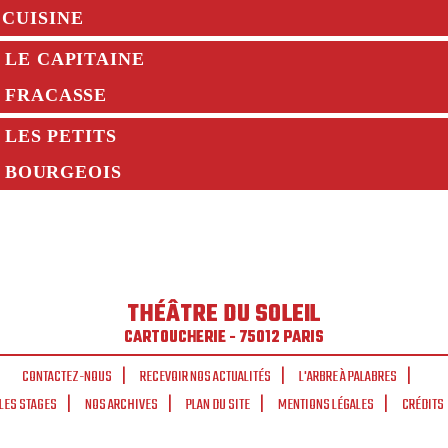
CUISINE
LE CAPITAINE
FRACASSE
LES PETITS
BOURGEOIS
THÉÂTRE DU SOLEIL
CARTOUCHERIE - 75012 PARIS
CONTACTEZ-NOUS
RECEVOIR NOS ACTUALITÉS
L'ARBRE À PALABRES
LES STAGES
NOS ARCHIVES
PLAN DU SITE
MENTIONS LÉGALES
CRÉDITS