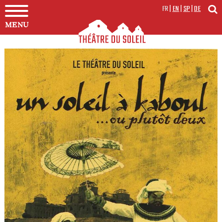
FR
|
EN
|
SP
|
DE
MENU