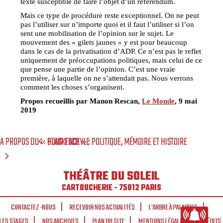
texte susceptible de faire l’objet d’un référendum.
Mais ce type de procédure reste exceptionnel. On ne peut
pas l’utiliser sur n’importe quoi et il faut l’utiliser si l’on
sent une mobilisation de l’opinion sur le sujet. Le
mouvement des « gilets jaunes » y est pour beaucoup
dans le cas de la privatisation d’ADP. Ce n’est pas le reflet
uniquement de préoccupations politiques, mais celui de ce
que pense une partie de l’opinion. C’est une vraie
première, à laquelle on ne s’attendait pas. Nous verrons
comment les choses s’organisent.
Propos recueillis par Manon Rescan,
Le Monde
, 9 mai
2019
A PROPOS DU « BLACKFACE » : POLITIQUE, MÉMOIRE ET HISTOIRE
POUR ESCHYLE
THÉÂTRE DU SOLEIL
CARTOUCHERIE - 75012 PARIS
CONTACTEZ-NOUS
RECEVOIR NOS ACTUALITÉS
L'ARBRE À PALABRES
LES STAGES
NOS ARCHIVES
PLAN DU SITE
MENTIONS LÉGALES
CRÉDITS