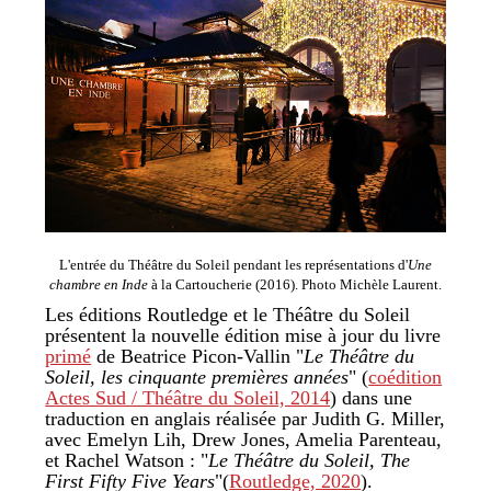
L'entrée du Théâtre du Soleil pendant les représentations d'
Une
chambre en Inde
à la Cartoucherie (2016). Photo Michèle Laurent.
Les éditions Routledge et le Théâtre du Soleil
présentent la nouvelle édition mise à jour du livre
primé
de Beatrice Picon-Vallin "
Le Théâtre du
Soleil, les cinquante premières années
" (
coédition
Actes Sud / Théâtre du Soleil, 2014
) dans une
traduction en anglais réalisée par Judith G. Miller,
avec Emelyn Lih, Drew Jones, Amelia Parenteau,
et Rachel Watson : "
Le Théâtre du Soleil, The
First Fifty Five Years
"(
Routledge, 2020
).