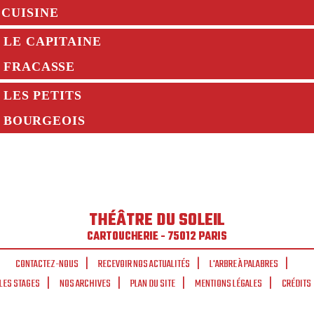
CUISINE
LE CAPITAINE
FRACASSE
LES PETITS
BOURGEOIS
THÉÂTRE DU SOLEIL
CARTOUCHERIE - 75012 PARIS
CONTACTEZ-NOUS
RECEVOIR NOS ACTUALITÉS
L'ARBRE À PALABRES
LES STAGES
NOS ARCHIVES
PLAN DU SITE
MENTIONS LÉGALES
CRÉDITS