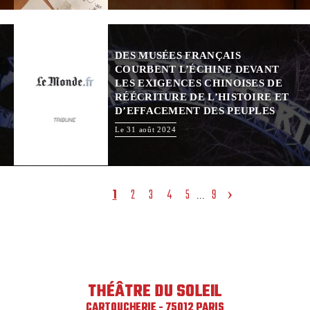
DES MUSÉES FRANÇAIS
COURBENT L’ÉCHINE DEVANT
LES EXIGENCES CHINOISES DE
RÉÉCRITURE DE L’HISTOIRE ET
D’EFFACEMENT DES PEUPLES
Le 31 août 2024
›
1
2
3
4
5
9
...
THÉÂTRE DU SOLEIL
CARTOUCHERIE - 75012 PARIS