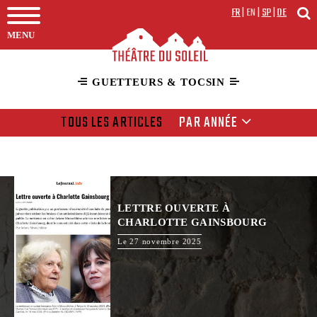
FR
|
EN
|
SP
|
DE
MENU
GUETTEURS & TOCSIN
TOUS LES ARTICLES
PAR ANNÉE
LETTRE OUVERTE À
CHARLOTTE GAINSBOURG
Le 27 novembre 2025