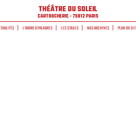
THÉÂTRE DU SOLEIL
CARTOUCHERIE - 75012 PARIS
CTUALITÉS
L'ARBRE À PALABRES
LES STAGES
NOS ARCHIVES
PLAN DU SIT