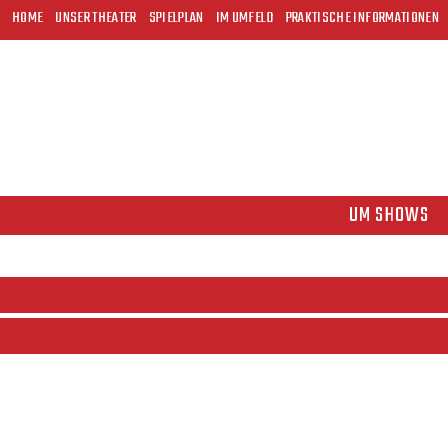
HOME
UNSER THEATER
SPIELPLAN
IM UMFELD
PRAKTISCHE INFORMATIONEN
UM SHOWS