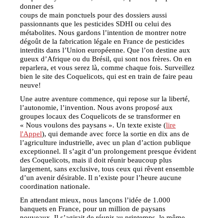
donner des
coups de main ponctuels pour des dossiers aussi
passionnants que les pesticides SDHI ou celui des
métabolites. Nous gardons l’intention de montrer notre
dégoût de la fabrication légale en France de pesticides
interdits dans l’Union européenne. Que l’on destine aux
gueux d’Afrique ou du Brésil, qui sont nos frères. On en
reparlera, et vous serez là, comme chaque fois. Surveillez
bien le site des Coquelicots, qui est en train de faire peau
neuve!
Une autre aventure commence, qui repose sur la liberté,
l’autonomie, l’invention. Nous avons proposé aux
groupes locaux des Coquelicots de se transformer en
« Nous voulons des paysans ». Un texte existe (
lire
l'Appel
), qui demande avec force la sortie en dix ans de
l’agriculture industrielle, avec un plan d’action publique
exceptionnel. Il s’agit d’un prolongement presque évident
des Coquelicots, mais il doit réunir beaucoup plus
largement, sans exclusive, tous ceux qui rêvent ensemble
d’un avenir désirable. Il n’existe pour l’heure aucune
coordination nationale.
En attendant mieux, nous lançons l’idée de 1.000
banquets en France, pour un million de paysans
nouveaux. Il s’agirait de réunir au printemps, le même