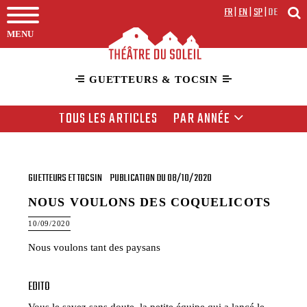
FR
|
EN
|
SP
|
DE
MENU
GUETTEURS & TOCSIN
TOUS LES ARTICLES
PAR ANNÉE
GUETTEURS ET TOCSIN
PUBLICATION DU 08/10/2020
NOUS VOULONS DES COQUELICOTS
10/09/2020
Nous voulons tant des paysans
EDITO
Vous le savez sans doute, la petite équipe qui a lancé le