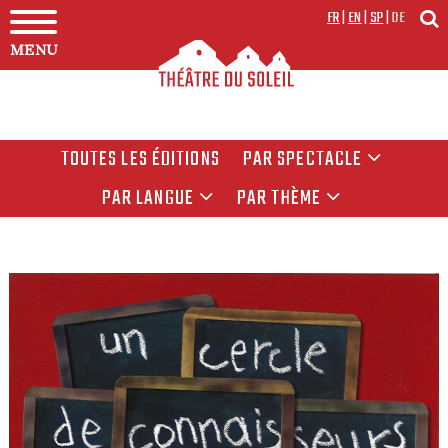
FR
|
EN
|
SP
|
DE
MENU
TOUTES LES ÉDITIONS
PAR SPECTACLE
PAR LANGUE
PAR THÈME