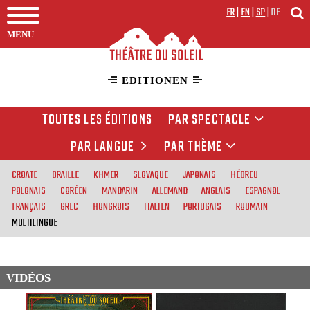
FR
|
EN
|
SP
|
DE
MENU
EDITIONEN
TOUTES LES ÉDITIONS
PAR SPECTACLE
PAR LANGUE
PAR THÈME
CROATE
BRAILLE
KHMER
SLOVAQUE
JAPONAIS
HÉBREU
POLONAIS
CORÉEN
MANDARIN
ALLEMAND
ANGLAIS
ESPAGNOL
FRANÇAIS
GREC
HONGROIS
ITALIEN
PORTUGAIS
ROUMAIN
MULTILINGUE
VIDÉOS