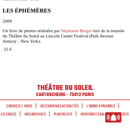
LES ÉPHÉMÈRES
2009
Un livre de photos réalisées par
Stéphanie Berger
lors de la tournée
du Théâtre du Soleil au Lincoln Center Festival (Park Avenue
Armory - New York).
25 €
THÉÂTRE DU SOLEIL
CARTOUCHERIE - 75012 PARIS
CONTACTEZ-NOUS
RECEVOIR NOS ACTUALITÉS
L'ARBRE À PALABRES
LES STAGES
NOS ARCHIVES
PLAN DU SITE
MENTIONS LÉGALES
CRÉDITS