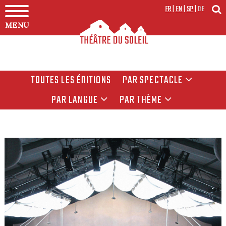
FR
|
EN
|
SP
|
DE
MENU
TOUTES LES ÉDITIONS
PAR SPECTACLE
PAR LANGUE
PAR THÈME