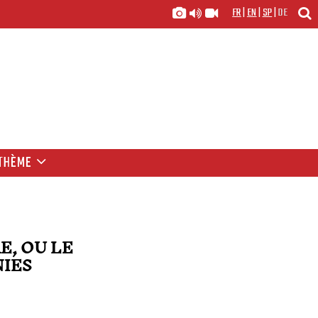
FR
|
EN
|
SP
|
DE
THÈME
E, OU LE
NIES