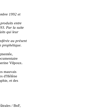
cembre 1992 et
 produits entre
93. Par la suite
aits qui leur
roférée au présent
on prophétique.
gmentée,
cumentaire
herine Vilpoux.
Nos mauvais
tes d'Hélène
phie, et des
âtrales / BnF,