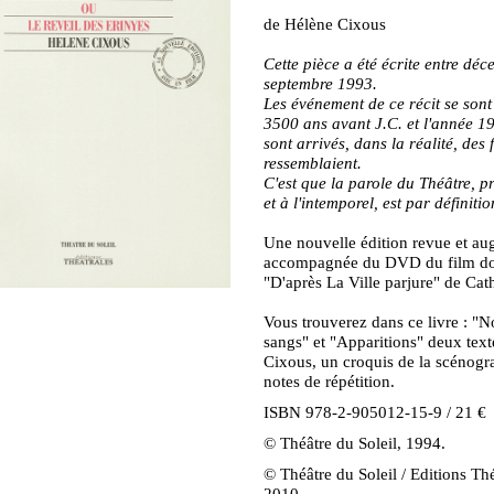
de Hélène Cixous
Cette pièce a été écrite entre dé
septembre 1993.
Les événement de ce récit se sont
3500 ans avant J.C. et l'année 19
sont arrivés, dans la réalité, des f
ressemblaient.
C'est que la parole du Théâtre, p
et à l'intemporel, est par définiti
Une nouvelle édition revue et au
accompagnée du DVD du film do
"D'après La Ville parjure" de Cat
Vous trouverez dans ce livre : "
sangs" et "Apparitions" deux tex
Cixous, un croquis de la scénogra
notes de répétition.
ISBN 978-2-905012-15-9 / 21 €
© Théâtre du Soleil, 1994.
© Théâtre du Soleil / Editions Thé
2010.