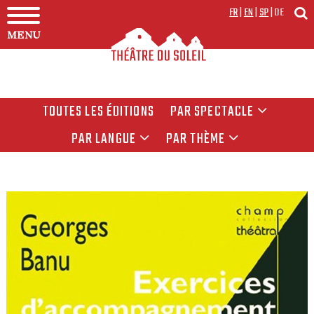
FR
|
EN
|
SP
|
DE
MENU
TOUTES LES ÉDITIONS
PAR SPECTACLE
PAR LANGUE
PAR THÈME