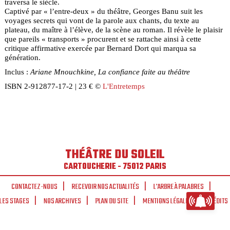
traversa le siècle.
Captivé par « l’entre-deux » du théâtre, Georges Banu suit les
voyages secrets qui vont de la parole aux chants, du texte au
plateau, du maître à l’élève, de la scène au roman. Il révèle le plaisir
que pareils « transports » procurent et se rattache ainsi à cette
critique affirmative exercée par Bernard Dort qui marqua sa
génération.
Inclus :
Ariane Mnouchkine, La confiance faite au théâtre
ISBN 2-912877-17-2 | 23 € ©
L'Entretemps
THÉÂTRE DU SOLEIL
CARTOUCHERIE - 75012 PARIS
CONTACTEZ-NOUS
RECEVOIR NOS ACTUALITÉS
L'ARBRE À PALABRES
LES STAGES
NOS ARCHIVES
PLAN DU SITE
MENTIONS LÉGALES
CRÉDITS