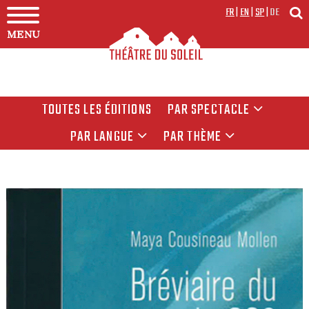
FR
|
EN
|
SP
|
DE
MENU
TOUTES LES ÉDITIONS
PAR SPECTACLE
PAR LANGUE
PAR THÈME