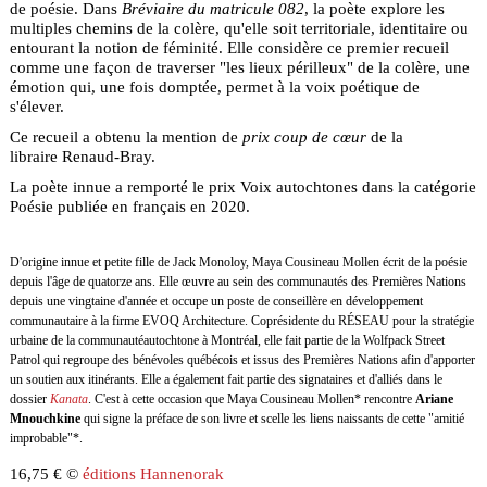
de poésie. Dans
Bréviaire du matricule 082
, la poète explore les
multiples chemins de la colère, qu'elle soit territoriale, identitaire ou
entourant la notion de féminité. Elle considère ce premier recueil
comme une façon de traverser "les lieux périlleux" de la colère, une
émotion qui, une fois domptée, permet à la voix poétique de
s'élever.
Ce recueil a obtenu la mention de
prix coup de cœur
de la
libraire Renaud-Bray.
La poète innue a remporté le prix Voix autochtones dans la catégorie
Poésie publiée en français en 2020.
D'origine innue et petite fille de Jack Monoloy, Maya Cousineau Mollen écrit de la poésie
depuis l'âge de quatorze ans. Elle œuvre au sein des communautés des Premières Nations
depuis une vingtaine d'année et occupe un poste de conseillère en développement
communautaire à la firme EVOQ Architecture. Coprésidente du RÉSEAU pour la stratégie
urbaine de la communautéautochtone à Montréal, elle fait partie de la Wolfpack Street
Patrol qui regroupe des bénévoles québécois et issus des Premières Nations afin d'apporter
un soutien aux itinérants. Elle a également fait partie des signataires et d'alliés dans le
dossier
Kanata
.
C'est à cette occasion que Maya Cousineau Mollen* rencontre
Ariane
Mnouchkine
qui signe la préface de son livre et scelle les liens naissants de cette "amitié
improbable"*.
16,75 € ©
éditions Hannenorak