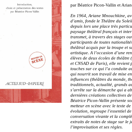
par Béatrice Picon-Vallin et Ari
En 1964, Ariane Mnouchkine, av
d’amis, fonde le Théâtre du Solei
depuis lors une place très particu
paysage théâtral français et inter
transmet, à travers des stages ou
participants de toutes nationalités
théâtral acquis par la troupe et 
artistique. A l’occasion d’une re
élèves de deux écoles de théâtr
et CNSAD de Paris), elle revient p
touches sur ce qui l’a conduite au
qui nourrit son travail de mise en
influences (théâtres du monde, th
traditionnels, actualité, grands a
s’arrête sur la démarche qui a a
dernières créations collectives de
Béatrice Picon-Vallin présente so
metteur en scène avec le texte de 
évolution, regroupe l’essentiel de
conversation vivante et la complè
extraits de notes de stage sur le j
l’improvisation et ses règles.