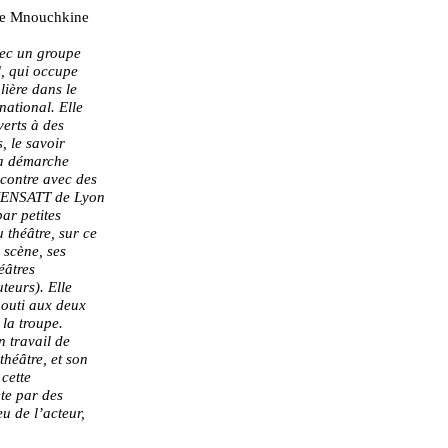
ane Mnouchkine
ec un groupe
l, qui occupe
lière dans le
national. Elle
verts à des
, le savoir
sa démarche
ncontre avec des
e (ENSATT de Lyon
ar petites
 théâtre, sur ce
 scène, ses
éâtres
uteurs). Elle
bouti aux deux
 la troupe.
n travail de
théâtre, et son
 cette
te par des
eu de l’acteur,