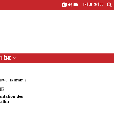
FR
|
EN
|
SP
|
DE
THÈME
LIVRE
EN FRANÇAIS
NE
entation des
allin