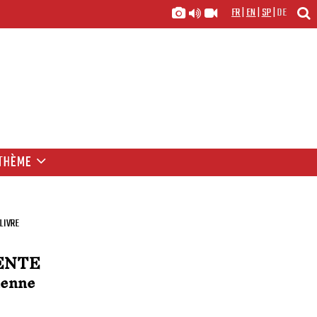
FR
|
EN
|
SP
|
DE
THÈME
LIVRE
ENTE
ienne