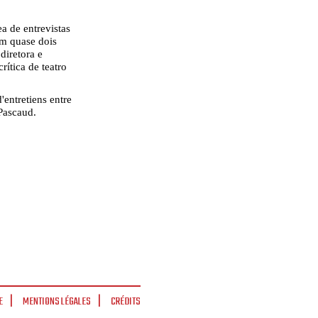
a de entrevistas
m quase dois
diretora e
rítica de teatro
'entretiens entre
Pascaud.
E
MENTIONS LÉGALES
CRÉDITS