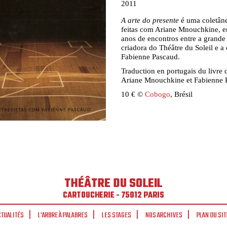
2011
A arte do presente
é uma coletâne
feitas com Ariane Mnouchkine, e
anos de encontros entre a grande 
criadora do Théâtre du Soleil e a c
Fabienne Pascaud.
Traduction en portugais du livre d
Ariane Mnouchkine et Fabienne 
10 € ©
Cobogo
, Brésil
THÉÂTRE DU SOLEIL
CARTOUCHERIE - 75012 PARIS
CTUALITÉS
L'ARBRE À PALABRES
LES STAGES
NOS ARCHIVES
PLAN DU SIT