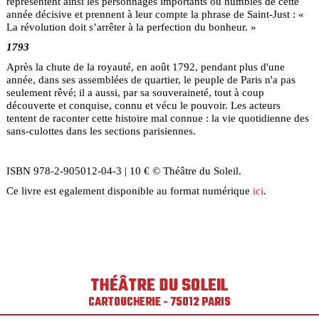
représentent ainsi les personnages importants ou humbles de cette
année décisive et prennent à leur compte la phrase de Saint-Just : «
La révolution doit s’arrêter à la perfection du bonheur. »
1793
Après la chute de la royauté, en août 1792, pendant plus d'une
année, dans ses assemblées de quartier, le peuple de Paris n'a pas
seulement rêvé; il a aussi, par sa souveraineté, tout à coup
découverte et conquise, connu et vécu le pouvoir. Les acteurs
tentent de raconter cette histoire mal connue : la vie quotidienne des
sans-culottes dans les sections parisiennes.
ISBN 978-2-905012-04-3 | 10 € © Théâtre du Soleil.
Ce livre est egalement disponible au format numérique
ici
.
THÉÂTRE DU SOLEIL
CARTOUCHERIE - 75012 PARIS