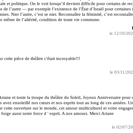
ale et politique. On le voit lorsqu’il devient difficile pour certains de re
ce de l’autre — par exemple l’existence de l’État d’Israël pour certaines 
nnes. Nier l’autre, c’est se nier. Reconnaître la féminité, c’est reconnaîtr
ce même de l’altérité, condition de toute vie commune.
le 12/10/20
r cette pièce de théâtre c'était incroyable!!!
le 03/11/20
riane et toute la troupe du théâtre du Soleil, Joyeux Anniversaire pour 
s avez ensoleillé nos cœurs et nos esprits tout au long de ces années. U
r cette ouverture sur le monde, cet amour multiculturel et votre engag
ui forge aussi notre force d ' esprit. A nos amours. Merci Ariane
le 02/07/2