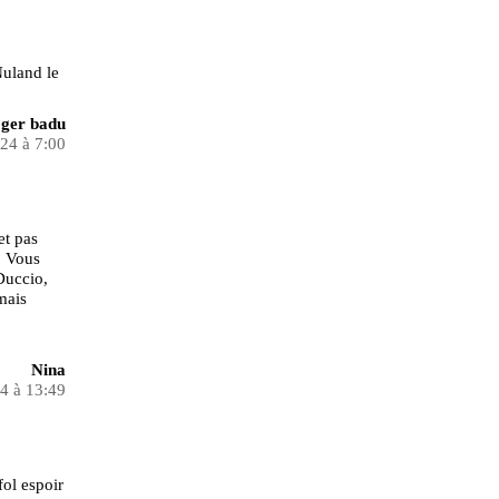
Nuland le
ger badu
024 à 7:00
et pas
. Vous
Duccio,
mais
Nina
24 à 13:49
fol espoir