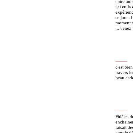
entre autr
j'ai eu la
expérienc
se joue. 
moment de
... venez
c'est bie
travers le
beau cadea
Fidèles d
enchainem
faisait de
couple dé