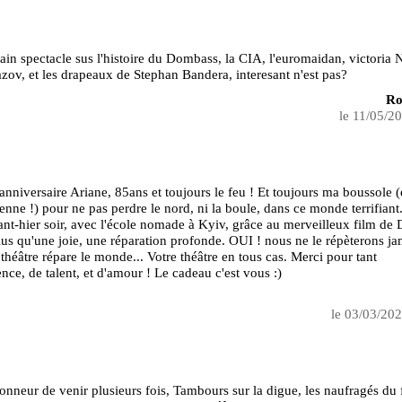
in spectacle sus l'histoire du Dombass, la CIA, l'euromaidan, victoria 
azov, et les drapeaux de Stephan Bandera, interesant n'est pas?
Ro
le 11/05/2
nniversaire Ariane, 85ans et toujours le feu ! Et toujours ma boussole (
enne !) pour ne pas perdre le nord, ni la boule, dans ce monde terrifiant
ant-hier soir, avec l'école nomade à Kyiv, grâce au merveilleux film de 
lus qu'une joie, une réparation profonde. OUI ! nous ne le répèterons ja
e théâtre répare le monde... Votre théâtre en tous cas. Merci pour tant
gence, de talent, et d'amour ! Le cadeau c'est vous :)
le 03/03/20
'honneur de venir plusieurs fois, Tambours sur la digue, les naufragés du 