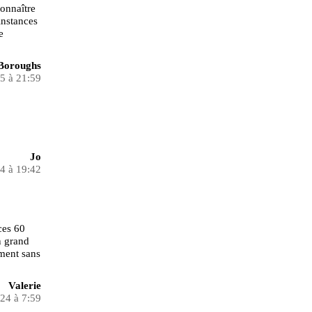
connaître
instances
e
Boroughs
25 à 21:59
Jo
24 à 19:42
ces 60
n grand
ement sans
Valerie
024 à 7:59