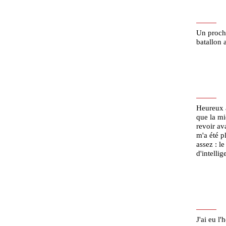
Un procha
batallon 
Heureux a
que la mi
revoir av
m'a été p
assez : l
d'intelli
J'ai eu l