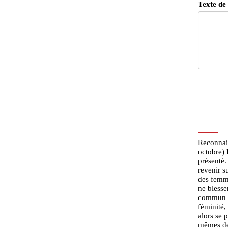
Texte de
Reconnais
octobre) 
présenté.
revenir s
des femme
ne blesse
commun ve
féminité, 
alors se 
mêmes de 