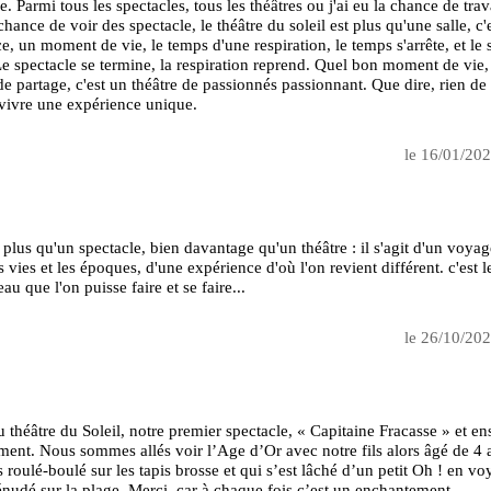
e. Parmi tous les spectacles, tous les théâtres ou j'ai eu la chance de trav
 chance de voir des spectacle, le théâtre du soleil est plus qu'une salle, c'
e, un moment de vie, le temps d'une respiration, le temps s'arrête, et le 
Le spectacle se termine, la respiration reprend. Quel bon moment de vie,
 partage, c'est un théâtre de passionnés passionnant. Que dire, rien de
 vivre une expérience unique.
le 16/01/20
n plus qu'un spectacle, bien davantage qu'un théâtre : il s'agit d'un voyag
s vies et les époques, d'une expérience d'où l'on revient différent. c'est l
u que l'on puisse faire et se faire...
le 26/10/20
u théâtre du Soleil, notre premier spectacle, « Capitaine Fracasse » et en
ent. Nous sommes allés voir l’Age d’Or avec notre fils alors âgé de 4 
s roulé-boulé sur les tapis brosse et qui s’est lâché d’un petit Oh ! en vo
nudé sur la plage. Merci, car à chaque fois c’est un enchantement