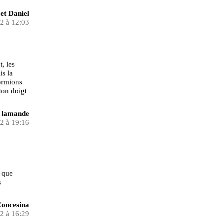
 et Daniel
22 à 12:03
, les
is la
ormions
ton doigt
 lamande
22 à 19:16
s que
s
oncesina
22 à 16:29