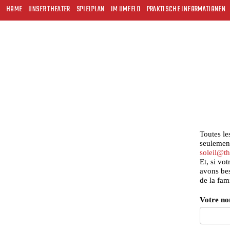
HOME
UNSER THEATER
SPIELPLAN
IM UMFELD
PRAKTISCHE INFORMATIONEN
Toutes le
seulement
soleil@th
Et, si vo
avons bes
de la fam
Votre no