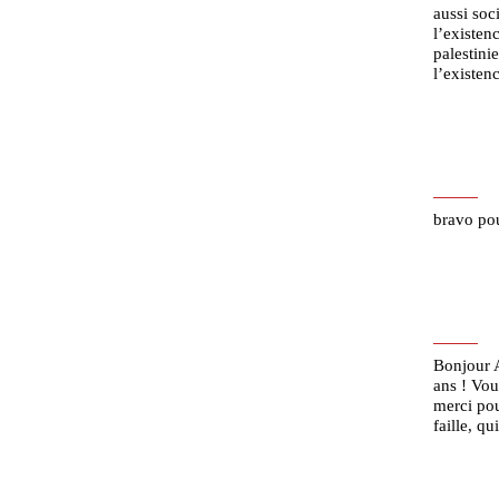
aussi soci
l’existen
palestinie
l’existen
bravo pou
Bonjour A
ans ! Vou
merci pou
faille, q