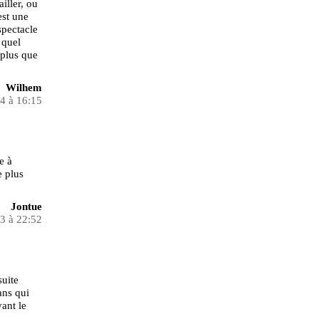
ailler, ou
est une
spectacle
 quel
 plus que
Wilhem
24 à 16:15
e à
e plus
Jontue
23 à 22:52
suite
ans qui
yant le