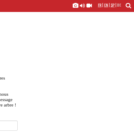
FR
|
EN
|
SP
|
DE
res
 nous
message
e arbre !