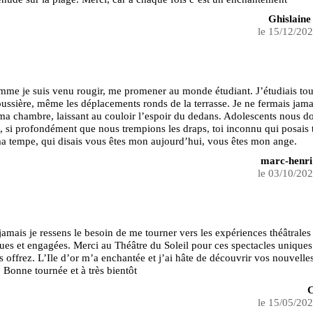
Ghislaine
le 15/12/20
me je suis venu rougir, me promener au monde étudiant. J’étudiais tout
poussière, même les déplacements ronds de la terrasse. Je ne fermais jama
ma chambre, laissant au couloir l’espoir du dedans. Adolescents nous d
 si profondément que nous trempions les draps, toi inconnu qui posais 
a tempe, qui disais vous êtes mon aujourd’hui, vous êtes mon ange.
marc-henri
le 03/10/20
jamais je ressens le besoin de me tourner vers les expériences théâtrales
ues et engagées. Merci au Théâtre du Soleil pour ces spectacles unique
 offrez. L’Ile d’or m’a enchantée et j’ai hâte de découvrir vos nouvelle
. Bonne tournée et à très bientôt
C
le 15/05/20