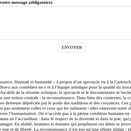
 votre message (obligatoire)
ENVOYER
sance, féminité et humanité – à propos d’un spectacle vu à la Cartouch
Bravo aux comédien·ne·s et à l’équipe artistique pour la qualité du trava
 Au-delà de la réussite scénique, le spectacle et le documentaire m’invite
ur une notion centrale : la reconnaissance. Dans bien des contextes, la c
s demeure dépréciée par le poids des traditions et des croyances. Ces 
nt pas seulement celles et ceux qui les subissent ; elles entravent notre 
rs l’humanisation. On n’accède pas à la pleine condition humaine en n
mais en l’accueillant : dans le respect de la diversité et dans la joie, qui
partager. En réalité, hommes et femmes qui perpétuent ces dénis se prive
joie et de liberté. La reconnaissance n’est pas qu’une affaire intime ; el