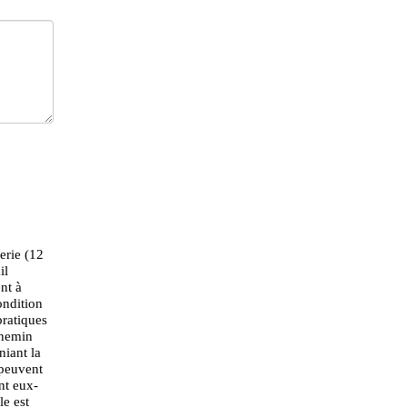
erie (12
il
nt à
ondition
pratiques
chemin
iant la
 peuvent
nt eux-
le est