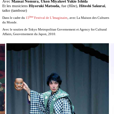
Avec
Mansai Nomura, Ukon Miyakeet Yukio Ishida
Et les musiciens
Hiyoruki Matsuda,
fue (flûte),
Hitoshi Sakurai
,
taiko (tambour)
ème
,
Dans le cadre du
15
Festival de L’Imaginaire
avec La Maison des Cultures
du Monde.
Avec le soutien de Tokyo Metropolitan Governement et Agency for Cultural
Affairs, Gouvernement du Japon, 2010.