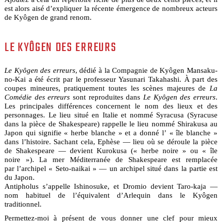
est alors aisé d’expliquer la récente émergence de nombreux acteurs
de Kyôgen de grand renom.
LE KYÔGEN DES ERREURS
Le Kyôgen des erreurs
, dédié à la Compagnie de Kyôgen Mansaku-
no-Kai a été écrit par le professeur Yasunari Takahashi. À part des
coupes mineures, pratiquement toutes les scènes majeures de
La
Comédie des erreurs
sont reproduites dans
Le Kyôgen des erreurs
.
Les principales différences concernent le nom des lieux et des
personnages. Le lieu situé en Italie et nommé Syracusa (Syracuse
dans la pièce de Shakespeare) rappelle le lieu nommé Shirakusa au
Japon qui signifie « herbe blanche » et a donné l’ « île blanche »
dans l’histoire. Sachant cela, Ephèse — lieu où se déroule la pièce
de Shakespeare — devient Kurokusa (« herbe noire » ou « île
noire »). La mer Méditerranée de Shakespeare est remplacée
par l’archipel « Seto-naikai » — un archipel situé dans la partie est
du Japon.
Antipholus s’appelle Ishinosuke, et Dromio devient Taro-kaja —
nom habituel de l’équivalent d’Arlequin dans le Kyôgen
traditionnel.
Permettez-moi à présent de vous donner une clef pour mieux