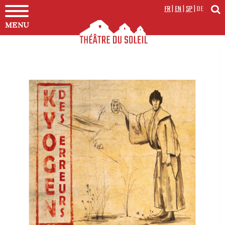
FR
|
EN
|
SP
|
DE
MENU