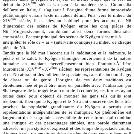
ème
début du XIV
siècle. Un peu à la manière de la Commedia
dell’arte en Italie, il s’agissait à l’origine d’une forme improvisée
plutôt simple et sans texte ni auteur défini. Puis, vers le milieu du
ème
XIV
siècle, il est devenu habituel pour les acteurs de Nô
d’intercaler des scènes de Kyôgen entre les cinq pièces de
Nô. Progressivement, combinant ainsi deux formes théâtrales
contrastées, l’acteur principal des scènes de Kyôgen s’est mis à
interpréter le rôle de « ai » (intervalle comique) au milieu de chaque
pièce de Nô.
Tandis que le Nô met l’accent sur la méditation et la mémoire, le
péché et le salut, le Kyôgen témoigne ouvertement de la nature
humaine en maniant merveilleusement bien l’humour.À l’ère
ème
ème
Muromachi (XIV
- XV
siècles), les représentations de Kyôgen
et de Nô attiraient des milliers de spectateurs, sans distinction d’âge,
de classe ou de genre. L’origine de ces deux traditions est
étroitement liée et peut être mise en parallèle avec l’utilisation par
Shakespeare de la tragédie au cœur de la comédie, ces formes ayant
toutes deux pour objectif de montrer les gens tels qu’ils sont
réellement. Bien que le Kyôgen et le Nô aient conservé des liens très
proches, la popularité grandissante du Kyôgen a permis aux
représentations indépendantes de se multiplier. Ce phénomène est
largement dû à la grande accessibilité de cette forme qui combine
une intrigue et des personnages simples, une parole clairement
adressée, un jeu stylisé et expressif et des temps de spectacle courts.
Ajoutez à cela un répertoire riche de plus de deux cents pièces, et il