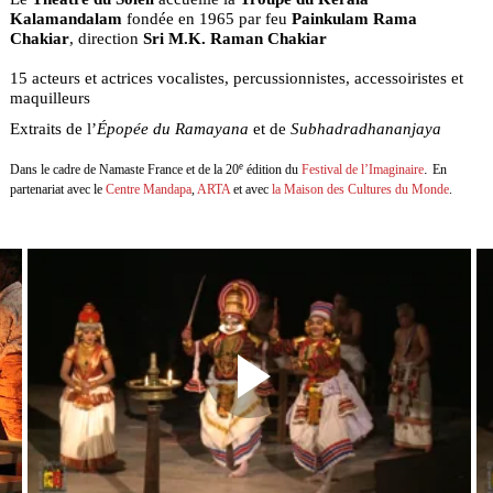
Kalamandalam
fondée en 1965 par feu
Painkulam Rama
Chakiar
, direction
Sri M.K.
Raman Chakiar
15 acteurs et actrices vocalistes, percussionnistes, accessoiristes et
maquilleurs
Extraits de l’
Épopée du Ramayana
et de
Subhadradhananjaya
e
.
Dans le cadre de Namaste France et de la 20
édition du
Festival de l’Imaginaire
En
partenariat avec le
Centre Mandapa
,
ARTA
et avec
la Maison des Cultures du Monde
.