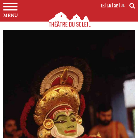
FR
|
EN
|
SP
|
DE
MENU