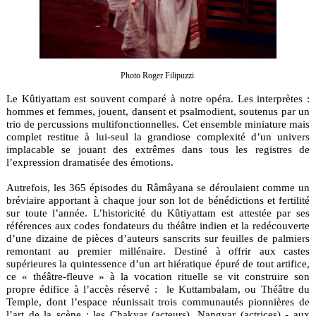
Photo Roger Filipuzzi
Le Kûtiyattam est souvent comparé à notre opéra. Les interprètes :
hommes et femmes, jouent, dansent et psalmodient, soutenus par un
trio de percussions multifonctionnelles. Cet ensemble miniature mais
complet restitue à lui-seul la grandiose complexité d’un univers
implacable se jouant des extrêmes dans tous les registres de
l’expression dramatisée des émotions.
Autrefois, les 365 épisodes du Râmâyana se déroulaient comme un
bréviaire apportant à chaque jour son lot de bénédictions et fertilité
sur toute l’année. L’historicité du Kûtiyattam est attestée par ses
références aux codes fondateurs du théâtre indien et la redécouverte
d’une dizaine de pièces d’auteurs sanscrits sur feuilles de palmiers
remontant au premier millénaire. Destiné à offrir aux castes
supérieures la quintessence d’un art hiératique épuré de tout artifice,
ce « théâtre-fleuve » à la vocation rituelle se vit construire son
propre édifice à l’accès réservé : le Kuttambalam, ou Théâtre du
Temple, dont l’espace réunissait trois communautés pionnières de
l’art de la scène : les Chakyar (acteurs), Nangyar (actrices) - aux