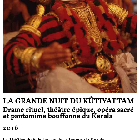
LA GRANDE NUIT DU KÛTIYATTAM
Drame rituel, théâtre épique, opéra sacré
et pantomime bouffonne du Kerala
2016
Le
Théâtre du Soleil
accueille la
Troupe du Kerala