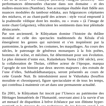
performances démesurées chacune dans son domaine - et des
maîtres-musiciens (Nambiar). Son acoustique étudiée était fidèle aux
nuances modulées du tambour eddaka, aux fulgurances crépitantes
des mizhavu, et au chant-parlé des acteurs : style vocal emprunté à
la psalmodie védique dont les modes, ou « svara » (à l’image de
notre chant Grégorien), véhiculent les sentiments dans leur plénitude
désincarnée.
Par son ancienneté, le Kûtiyattam domine l’histoire du théâtre
mondial et celle des spectacles traditionnels du Kérala d’où
émergèrent les genres qui suivirent et s’en inspirèrent par la
pantomime, la gestuelle, les costumes, les maquillages. Au cours des
siècles, le patronage de généreux monarques à la fois poètes,
hommes de scène, et mécènes, fut déterminant pour son évolution.
Le plus éminent d’entre eux, Kulashekara Varma (10è siècle), avec
la collaboration de Tholan, célèbre acteur de l’époque, marqua
l’apogée de son histoire par deux œuvres majeures ; des extraits de
l’une d’elles, Subhadrâdhananjaya, seront présentés au cours de
cette Grande Nuit. Ils introduisirent aussi le Vidushaka (bouffon
moraliste et chroniqueur), figure spectaculaire et de tous les temps,
qui contribua à maintenir cet art dans une permanente actualité.
En 2001, le Kûtiyattam fut inscrit par l’Unesco au patrimoine des
Héritages Immatériels de l’Humanité, oeuvrant ainsi à la survie d’un
art menacé de disparition à brève échéance par son élitisme hyper-
restrictif et la rigueur de ses techniques de jeu faisant appel à un