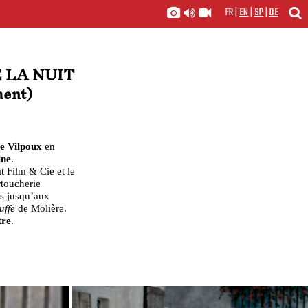
FR
|
EN
|
SP
|
DE
 LA NUIT
ment)
e Vilpoux
en
ine
.
 Film & Cie et le
rtoucherie
ns jusqu’aux
uffe
de Molière.
tre
.