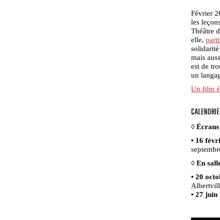
Février 2
les leçon
Théâtre d
elle,
pa
rt
solidarité
mais auss
est de tr
un langag
Un film é
CALENDRIE
◊ Écrans 
• 16 févr
septembr
◊
En sall
• 20 oct
Albertvil
• 27 juin