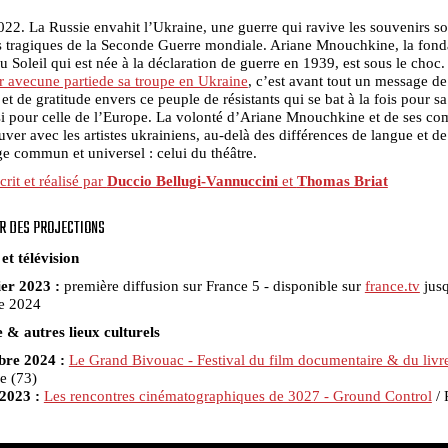
022. La Russie envahit l’Ukraine, un
e
guerre qui ravive les souvenirs s
s tragiques de la Seconde Guerre mondiale. Ariane Mnouchkine, la fond
u Soleil qui est née à la déclaration de guerre en 1939, est sous le choc.
ir av
ec
une par
tie
d
e sa troupe en Ukraine
, c’est avant tout un message de
 et de gratitude envers ce peuple de résistants qui se bat à la fois pour sa
i pour celle de l’Europe. La volonté d’Ariane Mnouchkine et de ses co
ouver avec les artistes ukrainiens, au-delà des différences de langue et de
e commun et universel : celui du théâtre.
crit et réalisé par
Duccio Bellugi-Vannuccini
et
Thomas Briat
R DES PROJECTIONS
et télévision
ier 2023 :
première diffusion sur France 5 - disponible sur
france.tv
jusq
e 2024
e & autres lieux culturels
obre 2024 :
Le Grand Bivouac - Festival du film documentaire & du livr
le (73)
 2023 :
Les rencontres cinématographiques de 3027 - Ground Control
/ 