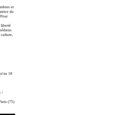
ombres et
atrice du
 Pour
 liberté
médiens
 culture,
u'au 18
e
/
Paris (75)