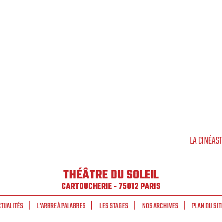
LA CINÉAS
THÉÂTRE DU SOLEIL
CARTOUCHERIE - 75012 PARIS
CTUALITÉS
L'ARBRE À PALABRES
LES STAGES
NOS ARCHIVES
PLAN DU SIT