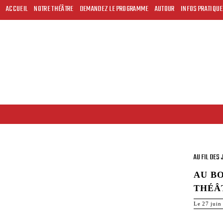
ACCUEIL
NOTRE THÉÂTRE
DEMANDEZ LE PROGRAMME
AUTOUR
INFOS PRATIQU
AU FIL DES
AU B
THÉÂ
Le 27 juin