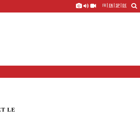
FR
|
EN
|
SP
|
DE
ET LE