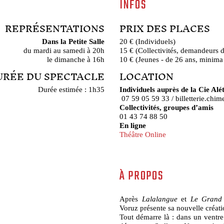
INFOS
REPRÉSENTATIONS
PRIX DES PLACES
Dans la Petite Salle
20 € (Individuels)
du mardi au samedi à 20h
15 € (Collectivités, demandeurs 
le dimanche à 16h
10 € (Jeunes - de 26 ans, minima
URÉE DU SPECTACLE
LOCATION
Durée estimée : 1h35
Individuels auprès de la Cie Alé
07 59 05 59 33 / billetterie.ch
Collectivités, groupes d’amis
01 43 74 88 50
En ligne
Théâtre Online
À PROPOS
Après
Lalalangue
et
Le Grand 
Voruz présente sa nouvelle créati
Tout démarre là : dans un ventre