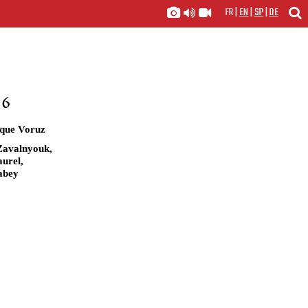
FR
|
EN
|
SP
|
DE
26
ique Voruz
Zavalnyouk,
aurel,
abey