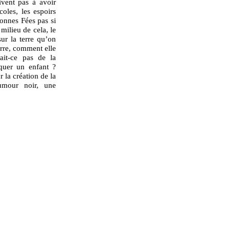
ivent pas à avoir
oles, les espoirs
Bonnes Fées pas si
milieu de cela, le
ur la terre qu’on
erre, comment elle
ait-ce pas de la
iquer un enfant ?
 la création de la
umour noir, une