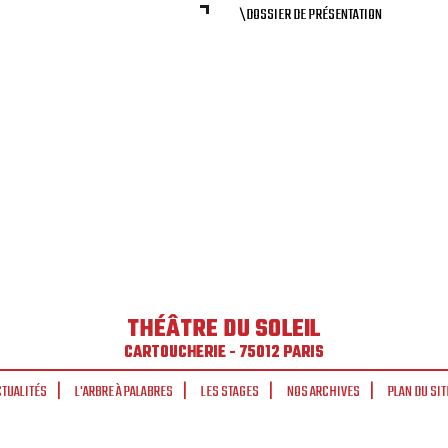
\DOSSIER DE PRÉSENTATION
THÉÂTRE DU SOLEIL
CARTOUCHERIE - 75012 PARIS
CTUALITÉS
L'ARBRE À PALABRES
LES STAGES
NOS ARCHIVES
PLAN DU SIT