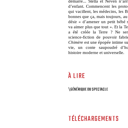
démarre... Stella et Neven n’arr
d’enfant. Commencent les protoc
qui vacillent, les médecins, les 
bonnes que ça, mais toujours, au 
désir « d’amener un petit bébé s
va aimer plus que tout ». Et la T
a été créée la Terre ? Ne ser
science-fiction de pouvoir fabr
Chimère
est une épopée intime sur
vie, un conte saupoudré d’h
histoire moderne et universelle.
À LIRE
\GÉNÉRIQUE DU SPECTACLE
TÉLÉCHARGEMENTS