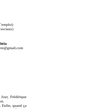
d’emploi)
 sociaux)
théia
imere@gmail.com
Jour,
Frédérique
on.
. Enfin, quand ça